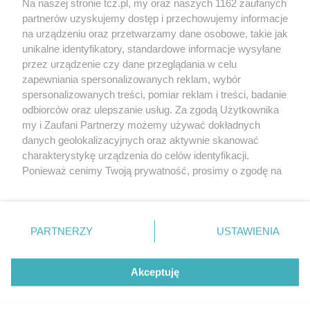
Na naszej stronie tcz.pl, my oraz naszych 1162 zaufanych
partnerów uzyskujemy dostęp i przechowujemy informacje
na urządzeniu oraz przetwarzamy dane osobowe, takie jak
unikalne identyfikatory, standardowe informacje wysyłane
przez urządzenie czy dane przeglądania w celu
zapewniania spersonalizowanych reklam, wybór
O FIRMIE
POLITYKA PRYWATNOŚCI
HOSTING
spersonalizowanych treści, pomiar reklam i treści, badanie
REKLAMA
WSPÓŁPRACA
RSS
FACEBOOK
KONTAKT
odbiorców oraz ulepszanie usług. Za zgodą Użytkownika
my i Zaufani Partnerzy możemy używać dokładnych
Nasze serwisy
danych geolokalizacyjnych oraz aktywnie skanować
charakterystykę urządzenia do celów identyfikacji.
Aktualności
Muzyka i kultura
Ponieważ cenimy Twoją prywatność, prosimy o zgodę na
Tcz24
Archiwum wydarzeń
korzystanie z tych technologii poprzez kliknięcie
Kronika Policyjna
Telewizja Internetowa
„Akceptuję”. Zgoda jest dobrowolna i zawsze możesz ją
Kalendarz imprez
Sport
zmienić/wycofać klikając przycisk ustawień prywatności
Salony urody i masażu
Żłobki i przedszkola
PARTNERZY
USTAWIENIA
Historia miasta
Zdjęcia miasta
znajdujący się w lewym dolnym rogu strony
. Niektóre
Władze miasta
Zabytki
rodzaje przetwarzania danych nie wymagają zgody
użytkownika, ale masz prawo sprzeciwić się takiemu
Akceptuję
przetwarzaniu. Preferencje będą miały zastosowania tylko
na tej witrynie.
Zainstaluj aplikację Tcz.pl w Google Play:
Android