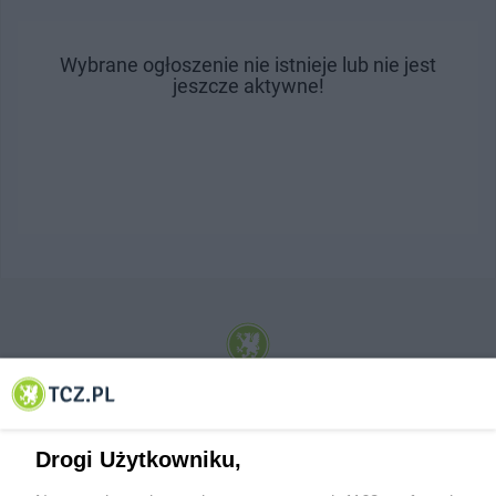
Wybrane ogłoszenie nie istnieje lub nie jest
jeszcze aktywne!
© 2001-2026 Tczew - TCZ.PL Sp. z o.o. Internetowy Serwis Informacyjny Miasta
Tczewa
Drogi Użytkowniku,