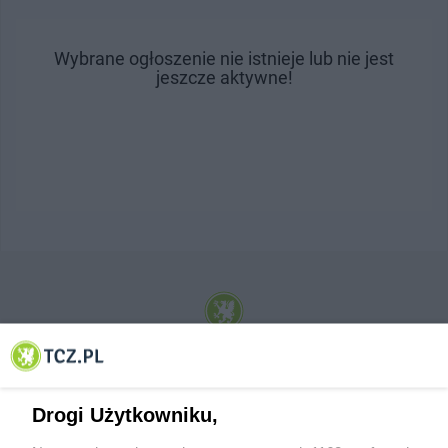
Wybrane ogłoszenie nie istnieje lub nie jest
jeszcze aktywne!
© 2001-2026 Tczew - TCZ.PL Sp. z o.o. Internetowy Serwis Informacyjny Miasta
Tczewa
Drogi Użytkowniku,