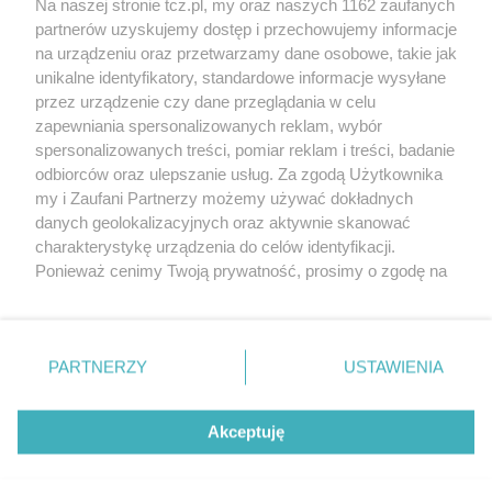
Na naszej stronie tcz.pl, my oraz naszych 1162 zaufanych
partnerów uzyskujemy dostęp i przechowujemy informacje
na urządzeniu oraz przetwarzamy dane osobowe, takie jak
unikalne identyfikatory, standardowe informacje wysyłane
przez urządzenie czy dane przeglądania w celu
zapewniania spersonalizowanych reklam, wybór
O FIRMIE
POLITYKA PRYWATNOŚCI
HOSTING
spersonalizowanych treści, pomiar reklam i treści, badanie
REKLAMA
WSPÓŁPRACA
RSS
FACEBOOK
KONTAKT
odbiorców oraz ulepszanie usług. Za zgodą Użytkownika
my i Zaufani Partnerzy możemy używać dokładnych
Nasze serwisy
danych geolokalizacyjnych oraz aktywnie skanować
charakterystykę urządzenia do celów identyfikacji.
Aktualności
Muzyka i kultura
Ponieważ cenimy Twoją prywatność, prosimy o zgodę na
Tcz24
Archiwum wydarzeń
korzystanie z tych technologii poprzez kliknięcie
Kronika Policyjna
Telewizja Internetowa
„Akceptuję”. Zgoda jest dobrowolna i zawsze możesz ją
Kalendarz imprez
Sport
zmienić/wycofać klikając przycisk ustawień prywatności
Salony urody i masażu
Żłobki i przedszkola
PARTNERZY
USTAWIENIA
Historia miasta
Zdjęcia miasta
znajdujący się w lewym dolnym rogu strony
. Niektóre
Władze miasta
Zabytki
rodzaje przetwarzania danych nie wymagają zgody
użytkownika, ale masz prawo sprzeciwić się takiemu
Akceptuję
przetwarzaniu. Preferencje będą miały zastosowania tylko
na tej witrynie.
Zainstaluj aplikację Tcz.pl w Google Play:
Android