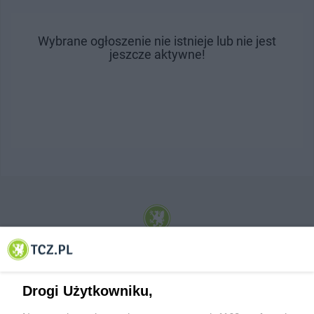
Wybrane ogłoszenie nie istnieje lub nie jest
jeszcze aktywne!
© 2001-2026 Tczew - TCZ.PL Sp. z o.o. Internetowy Serwis Informacyjny Miasta
Tczewa
Drogi Użytkowniku,