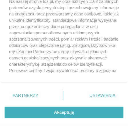
Na naszej stronie tcz.pl, my oraz naszych 1162 zaufanych
partnerów uzyskujemy dostęp i przechowujemy informacje
na urządzeniu oraz przetwarzamy dane osobowe, takie jak
unikalne identyfikatory, standardowe informacje wysyłane
przez urządzenie czy dane przeglądania w celu
zapewniania spersonalizowanych reklam, wybór
O FIRMIE
POLITYKA PRYWATNOŚCI
HOSTING
spersonalizowanych treści, pomiar reklam i treści, badanie
REKLAMA
WSPÓŁPRACA
RSS
FACEBOOK
KONTAKT
odbiorców oraz ulepszanie usług. Za zgodą Użytkownika
my i Zaufani Partnerzy możemy używać dokładnych
Nasze serwisy
danych geolokalizacyjnych oraz aktywnie skanować
charakterystykę urządzenia do celów identyfikacji.
Aktualności
Muzyka i kultura
Ponieważ cenimy Twoją prywatność, prosimy o zgodę na
Tcz24
Archiwum wydarzeń
korzystanie z tych technologii poprzez kliknięcie
Kronika Policyjna
Telewizja Internetowa
„Akceptuję”. Zgoda jest dobrowolna i zawsze możesz ją
Kalendarz imprez
Sport
zmienić/wycofać klikając przycisk ustawień prywatności
Salony urody i masażu
Żłobki i przedszkola
PARTNERZY
USTAWIENIA
Historia miasta
Zdjęcia miasta
znajdujący się w lewym dolnym rogu strony
. Niektóre
Władze miasta
Zabytki
rodzaje przetwarzania danych nie wymagają zgody
użytkownika, ale masz prawo sprzeciwić się takiemu
Akceptuję
przetwarzaniu. Preferencje będą miały zastosowania tylko
na tej witrynie.
Zainstaluj aplikację Tcz.pl w Google Play:
Android