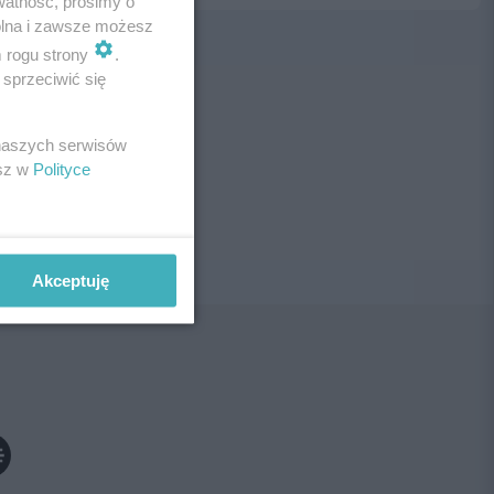
watność, prosimy o
wolna i zawsze możesz
m rogu strony
.
sprzeciwić się
ne!
 naszych serwisów
esz w
Polityce
Akceptuję