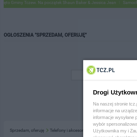
o Gminy Tczew. Na początek Shaun Baker & Jessica Jean
Samochody 
OGŁOSZENIA "SPRZEDAM, OFERUJĘ"
Drogi Użytkow
Na naszej stronie tc
informacje na urządze
informacje wysyłane 
wybór spersonalizowan
Sprzedam, oferuję
Telefony i akcesoria
Użytkownika my i Zau