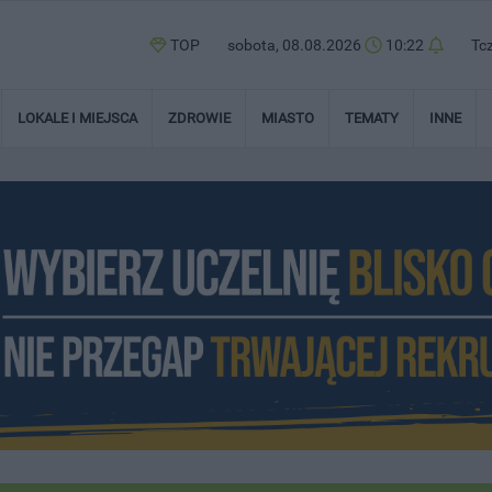
TOP
sobota, 08.08.2026
10:22
Tc
LOKALE I MIEJSCA
ZDROWIE
MIASTO
TEMATY
INNE