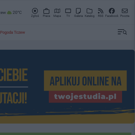
zew
20°C
Zgłoś
Praca
Mapa
TV
Galeria
Katalog
RSS
Facebook
Poczta
Pogoda Tczew