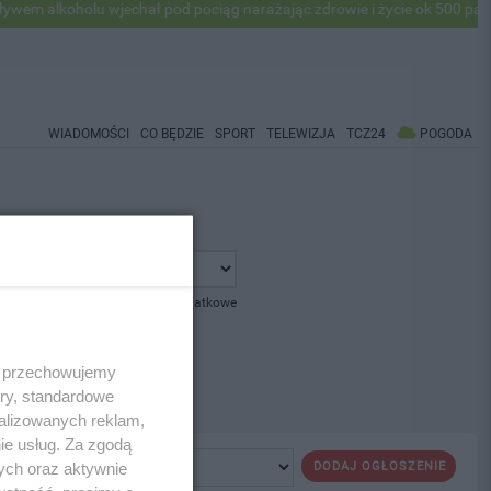
 alkoholu wjechał pod pociąg narażając zdrowie i życie ok 500 pasaże
WIADOMOŚCI
CO BĘDZIE
SPORT
TELEWIZJA
TCZ24
POGODA
pokaż opcje dodatkowe
 i przechowujemy
ory, standardowe
alizowanych reklam,
ie usług. Za zgodą
ych oraz aktywnie
DODAJ OGŁOSZENIE