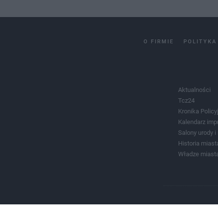
O FIRMIE
POLITYKA
Aktualności
Tcz24
Kronika Policy
Kalendarz imp
Salony urody 
Historia miast
Władze miast