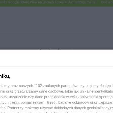
Google Street View na ulicach Tczewa. Aktualizują mapy
Pod wpływem
Znajdź ogłoszenie
niku,
SZUKAJ
z.pl, my oraz naszych 1162 zaufanych partnerów uzyskujemy dostęp
niu oraz przetwarzamy dane osobowe, takie jak unikalne identyfikat
przez urządzenie czy dane przeglądania w celu zapewniania sperson
ych treści, pomiar reklam i treści, badanie odbiorców oraz ulepszan
fani Partnerzy możemy używać dokładnych danych geolokalizacyjn