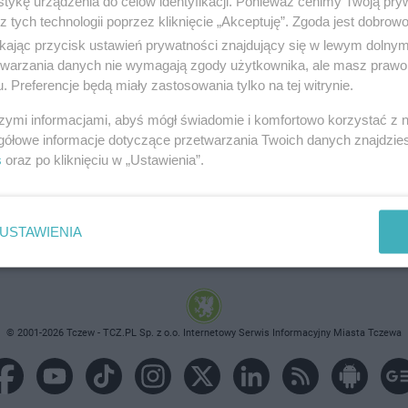
tykę urządzenia do celów identyfikacji. Ponieważ cenimy Twoją pry
z tych technologii poprzez kliknięcie „Akceptuję”. Zgoda jest dobro
ikając przycisk ustawień prywatności znajdujący się w lewym dolny
etwarzania danych nie wymagają zgody użytkownika, ale masz prawo 
. Preferencje będą miały zastosowania tylko na tej witrynie.
brane ogłoszenie nie istnieje lub nie jest jeszcze aktyw
szymi informacjami, abyś mógł świadomie i komfortowo korzystać z
gółowe informacje dotyczące przetwarzania Twoich danych znajdzi
s
oraz po kliknięciu w „Ustawienia”.
USTAWIENIA
© 2001-2026 Tczew - TCZ.PL Sp. z o.o. Internetowy Serwis Informacyjny Miasta Tczewa