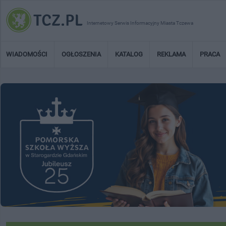
Internetowy Serwis Informacyjny Miasta Tczewa
WIADOMOŚCI
OGŁOSZENIA
KATALOG
REKLAMA
PRACA