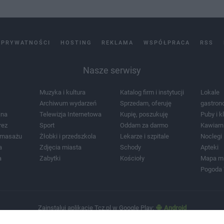
 PRYWATNOŚCI
HOSTING
REKLAMA
WSPÓŁPRACA
RSS
Nasze serwisy
Muzyka i kultura
Katalog firm i instytucji
Lokale
Archiwum wydarzeń
Sprzedam, oferuję
gastron
jna
Telewizja Internetowa
Kupię, poszukuję
Puby i k
rez
Sport
Oddam za darmo
Kawiarn
i masażu
Żłobki i przedszkola
Lekarze i szpitale
Noclegi
a
Zdjęcia miasta
Schody
Apteki
a
Zabytki
Kościoły
Mapa m
Pogoda
Zainstaluj aplikację Tcz.pl w Google Play:
Android