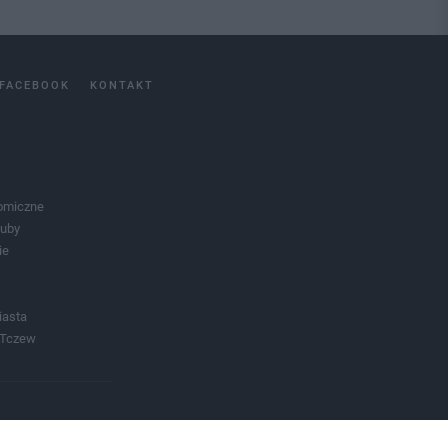
FACEBOOK
KONTAKT
omiczne
luby
ie
iasta
 Tczew