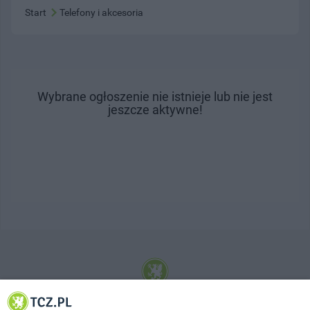
Start
Telefony i akcesoria
Wybrane ogłoszenie nie istnieje lub nie jest
jeszcze aktywne!
© 2001-2026 Tczew - TCZ.PL Sp. z o.o. Internetowy Serwis Informacyjny Miasta
Tczewa