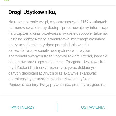
Drogi Użytkowniku,
Na naszej stronie tcz.pl, my oraz naszych 1162 zaufanych
partnerów uzyskujemy dostęp i przechowujemy informacje
na urządzeniu oraz przetwarzamy dane osobowe, takie jak
unikalne identyfikatory, standardowe informacje wysyłane
przez urządzenie czy dane przeglądania w celu
zapewniania spersonalizowanych reklam, wybór
O FIRMIE
POLITYKA PRYWATNOŚCI
HOSTING
spersonalizowanych treści, pomiar reklam i treści, badanie
REKLAMA
WSPÓŁPRACA
RSS
FACEBOOK
KONTAKT
odbiorców oraz ulepszanie usług. Za zgodą Użytkownika
my i Zaufani Partnerzy możemy używać dokładnych
Nasze serwisy
danych geolokalizacyjnych oraz aktywnie skanować
charakterystykę urządzenia do celów identyfikacji.
Aktualności
Muzyka i kultura
Ponieważ cenimy Twoją prywatność, prosimy o zgodę na
Tcz24
Archiwum wydarzeń
korzystanie z tych technologii poprzez kliknięcie
Kronika Policyjna
Telewizja Internetowa
„Akceptuję”. Zgoda jest dobrowolna i zawsze możesz ją
Kalendarz imprez
Sport
zmienić/wycofać klikając przycisk ustawień prywatności
Salony urody i masażu
Żłobki i przedszkola
PARTNERZY
USTAWIENIA
Historia miasta
Zdjęcia miasta
znajdujący się w lewym dolnym rogu strony
. Niektóre
Władze miasta
Zabytki
rodzaje przetwarzania danych nie wymagają zgody