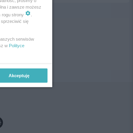
watność, prosimy o
wolna i zawsze możesz
m rogu strony
.
sprzeciwić się
ne!
 naszych serwisów
esz w
Polityce
Akceptuję