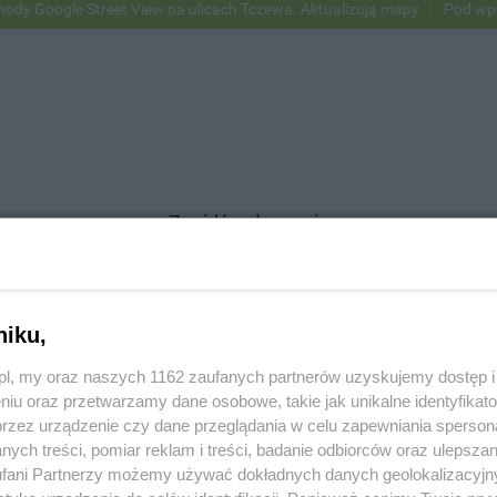
 Google Street View na ulicach Tczewa. Aktualizują mapy
Pod wpływe
Znajdź ogłoszenie
niku,
SZUKAJ
z.pl, my oraz naszych 1162 zaufanych partnerów uzyskujemy dostęp
niu oraz przetwarzamy dane osobowe, takie jak unikalne identyfikat
przez urządzenie czy dane przeglądania w celu zapewniania sperson
ych treści, pomiar reklam i treści, badanie odbiorców oraz ulepszan
fani Partnerzy możemy używać dokładnych danych geolokalizacyjn