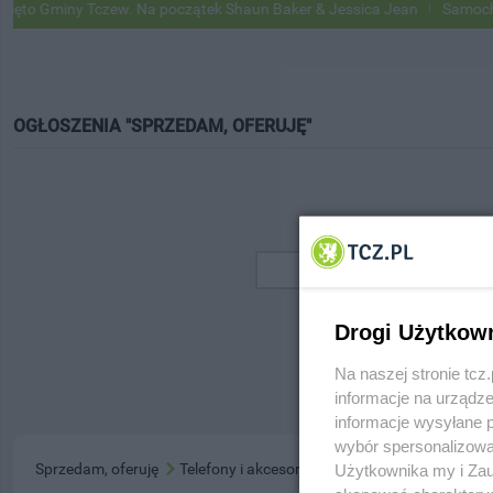
to Gminy Tczew. Na początek Shaun Baker & Jessica Jean
Samochody
OGŁOSZENIA "SPRZEDAM, OFERUJĘ"
Drogi Użytkow
Na naszej stronie tc
informacje na urządze
informacje wysyłane 
wybór spersonalizowan
Sprzedam, oferuję
Telefony i akcesoria
Użytkownika my i Zau