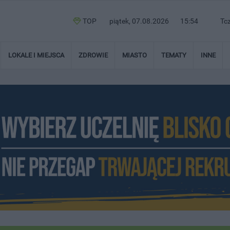
TOP
piątek, 07.08.2026
15:54
Tc
LOKALE I MIEJSCA
ZDROWIE
MIASTO
TEMATY
INNE