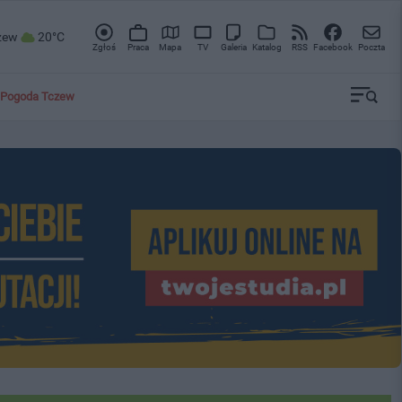
zew
20°C
Zgłoś
Praca
Mapa
TV
Galeria
Katalog
RSS
Facebook
Poczta
Pogoda Tczew