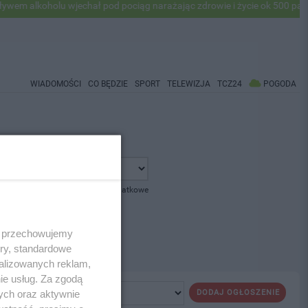
m alkoholu wjechał pod pociąg narażając zdrowie i życie ok 500 pasaż
WIADOMOŚCI
CO BĘDZIE
SPORT
TELEWIZJA
TCZ24
POGODA
pokaż opcje dodatkowe
 i przechowujemy
ory, standardowe
alizowanych reklam,
ie usług. Za zgodą
ych oraz aktywnie
DODAJ OGŁOSZENIE