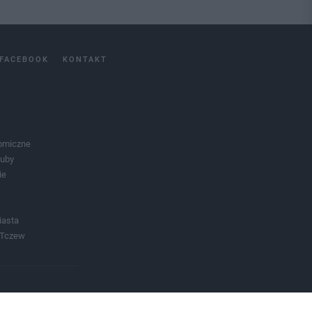
FACEBOOK
KONTAKT
omiczne
luby
ie
iasta
 Tczew