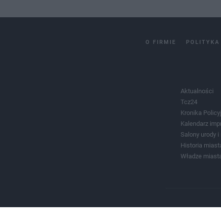
O FIRMIE
POLITYKA
Aktualności
Tcz24
Kronika Policy
Kalendarz imp
Salony urody 
Historia miast
Władze miast