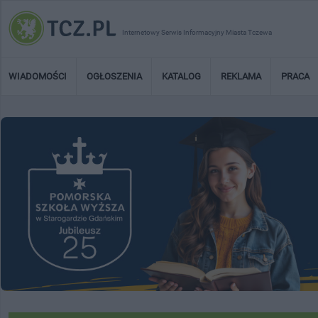
Internetowy Serwis Informacyjny Miasta Tczewa
WIADOMOŚCI
OGŁOSZENIA
KATALOG
REKLAMA
PRACA