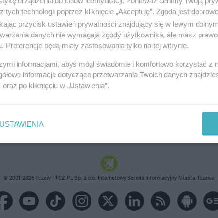
tykę urządzenia do celów identyfikacji. Ponieważ cenimy Twoją pry
z tych technologii poprzez kliknięcie „Akceptuję”. Zgoda jest dobro
ikając przycisk ustawień prywatności znajdujący się w lewym dolny
etwarzania danych nie wymagają zgody użytkownika, ale masz prawo 
. Preferencje będą miały zastosowania tylko na tej witrynie.
brane ogłoszenie nie istnieje lub nie jest jeszcze aktyw
szymi informacjami, abyś mógł świadomie i komfortowo korzystać z
gółowe informacje dotyczące przetwarzania Twoich danych znajdzi
s
oraz po kliknięciu w „Ustawienia”.
USTAWIENIA
© 2001-2026 Tczew - TCZ.PL Sp. z o.o. Internetowy Serwis Informacyjny Miasta Tczewa