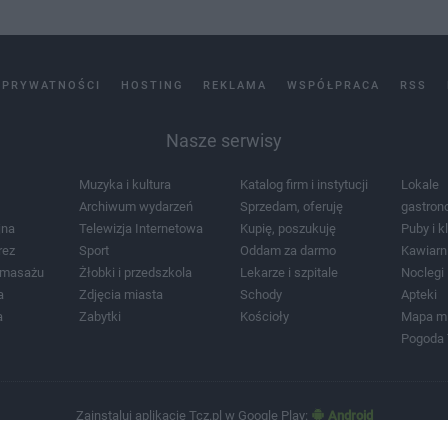
 PRYWATNOŚCI
HOSTING
REKLAMA
WSPÓŁPRACA
RSS
Nasze serwisy
Muzyka i kultura
Katalog firm i instytucji
Lokale
Archiwum wydarzeń
Sprzedam, oferuję
gastron
jna
Telewizja Internetowa
Kupię, poszukuję
Puby i k
rez
Sport
Oddam za darmo
Kawiarn
i masażu
Żłobki i przedszkola
Lekarze i szpitale
Noclegi
a
Zdjęcia miasta
Schody
Apteki
a
Zabytki
Kościoły
Mapa m
Pogoda
Zainstaluj aplikację Tcz.pl w Google Play:
Android