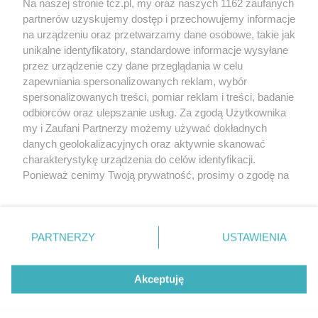
Na naszej stronie tcz.pl, my oraz naszych 1162 zaufanych
partnerów uzyskujemy dostęp i przechowujemy informacje
na urządzeniu oraz przetwarzamy dane osobowe, takie jak
unikalne identyfikatory, standardowe informacje wysyłane
przez urządzenie czy dane przeglądania w celu
zapewniania spersonalizowanych reklam, wybór
O FIRMIE
POLITYKA PRYWATNOŚCI
HOSTING
spersonalizowanych treści, pomiar reklam i treści, badanie
REKLAMA
WSPÓŁPRACA
RSS
FACEBOOK
KONTAKT
odbiorców oraz ulepszanie usług. Za zgodą Użytkownika
my i Zaufani Partnerzy możemy używać dokładnych
Nasze serwisy
danych geolokalizacyjnych oraz aktywnie skanować
charakterystykę urządzenia do celów identyfikacji.
Aktualności
Muzyka i kultura
Ponieważ cenimy Twoją prywatność, prosimy o zgodę na
Tcz24
Archiwum wydarzeń
korzystanie z tych technologii poprzez kliknięcie
Kronika Policyjna
Telewizja Internetowa
„Akceptuję”. Zgoda jest dobrowolna i zawsze możesz ją
Kalendarz imprez
Sport
zmienić/wycofać klikając przycisk ustawień prywatności
Salony urody i masażu
Żłobki i przedszkola
PARTNERZY
USTAWIENIA
Historia miasta
Zdjęcia miasta
znajdujący się w lewym dolnym rogu strony
. Niektóre
Władze miasta
Zabytki
rodzaje przetwarzania danych nie wymagają zgody
użytkownika, ale masz prawo sprzeciwić się takiemu
Akceptuję
przetwarzaniu. Preferencje będą miały zastosowania tylko
na tej witrynie.
Zainstaluj aplikację Tcz.pl w Google Play:
Android