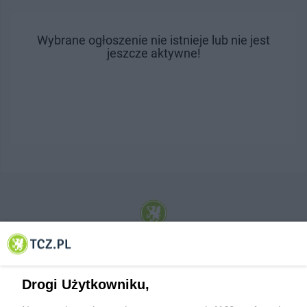
Wybrane ogłoszenie nie istnieje lub nie jest
jeszcze aktywne!
© 2001-2026 Tczew - TCZ.PL Sp. z o.o. Internetowy Serwis Informacyjny Miasta
Tczewa
Drogi Użytkowniku,