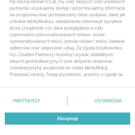
Na naszej stronie tcz.pl, my oraz naszych 1162 zaufanych
partnerów uzyskujemy dostęp i przechowujemy informacje
na urządzeniu oraz przetwarzamy dane osobowe, takie jak
unikalne identyfikatory, standardowe informacje wysyłane
przez urządzenie czy dane przeglądania w celu
zapewniania spersonalizowanych reklam, wybór
O FIRMIE
POLITYKA PRYWATNOŚCI
HOSTING
spersonalizowanych treści, pomiar reklam i treści, badanie
REKLAMA
WSPÓŁPRACA
RSS
FACEBOOK
KONTAKT
odbiorców oraz ulepszanie usług. Za zgodą Użytkownika
my i Zaufani Partnerzy możemy używać dokładnych
Nasze serwisy
danych geolokalizacyjnych oraz aktywnie skanować
charakterystykę urządzenia do celów identyfikacji.
Aktualności
Muzyka i kultura
Ponieważ cenimy Twoją prywatność, prosimy o zgodę na
Tcz24
Archiwum wydarzeń
korzystanie z tych technologii poprzez kliknięcie
Kronika Policyjna
Telewizja Internetowa
„Akceptuję”. Zgoda jest dobrowolna i zawsze możesz ją
Kalendarz imprez
Sport
zmienić/wycofać klikając przycisk ustawień prywatności
Salony urody i masażu
Żłobki i przedszkola
PARTNERZY
USTAWIENIA
Historia miasta
Zdjęcia miasta
znajdujący się w lewym dolnym rogu strony
. Niektóre
Władze miasta
Zabytki
rodzaje przetwarzania danych nie wymagają zgody
użytkownika, ale masz prawo sprzeciwić się takiemu
Akceptuję
przetwarzaniu. Preferencje będą miały zastosowania tylko
na tej witrynie.
Zainstaluj aplikację Tcz.pl w Google Play:
Android