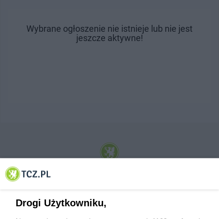
Wybrane ogłoszenie nie istnieje lub nie jest
jeszcze aktywne!
© 2001-2026 Tczew - TCZ.PL Sp. z o.o. Internetowy Serwis Informacyjny Miasta
Tczewa
Drogi Użytkowniku,