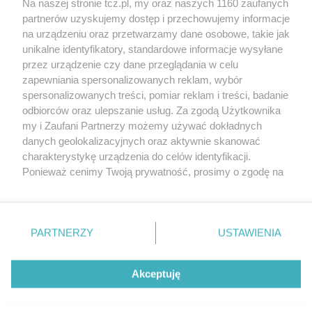
Na naszej stronie tcz.pl, my oraz naszych 1160 zaufanych
partnerów uzyskujemy dostęp i przechowujemy informacje
na urządzeniu oraz przetwarzamy dane osobowe, takie jak
unikalne identyfikatory, standardowe informacje wysyłane
przez urządzenie czy dane przeglądania w celu
zapewniania spersonalizowanych reklam, wybór
O FIRMIE
POLITYKA PRYWATNOŚCI
HOSTING
spersonalizowanych treści, pomiar reklam i treści, badanie
REKLAMA
WSPÓŁPRACA
RSS
FACEBOOK
KONTAKT
odbiorców oraz ulepszanie usług. Za zgodą Użytkownika
my i Zaufani Partnerzy możemy używać dokładnych
Nasze serwisy
danych geolokalizacyjnych oraz aktywnie skanować
charakterystykę urządzenia do celów identyfikacji.
Aktualności
Muzyka i kultura
Ponieważ cenimy Twoją prywatność, prosimy o zgodę na
Tcz24
Archiwum wydarzeń
korzystanie z tych technologii poprzez kliknięcie
Kronika Policyjna
Telewizja Internetowa
„Akceptuję”. Zgoda jest dobrowolna i zawsze możesz ją
Kalendarz imprez
Sport
zmienić/wycofać klikając przycisk ustawień prywatności
Salony urody i masażu
Żłobki i przedszkola
PARTNERZY
USTAWIENIA
Historia miasta
Zdjęcia miasta
znajdujący się w lewym dolnym rogu strony
. Niektóre
Władze miasta
Zabytki
rodzaje przetwarzania danych nie wymagają zgody
użytkownika, ale masz prawo sprzeciwić się takiemu
Akceptuję
przetwarzaniu. Preferencje będą miały zastosowania tylko
na tej witrynie.
Zainstaluj aplikację Tcz.pl w Google Play:
Android