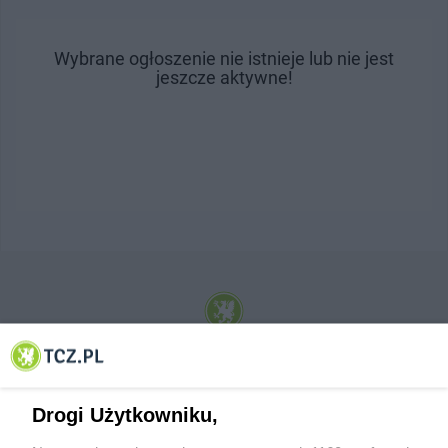
Wybrane ogłoszenie nie istnieje lub nie jest
jeszcze aktywne!
© 2001-2026 Tczew - TCZ.PL Sp. z o.o. Internetowy Serwis Informacyjny Miasta
Tczewa
Drogi Użytkowniku,