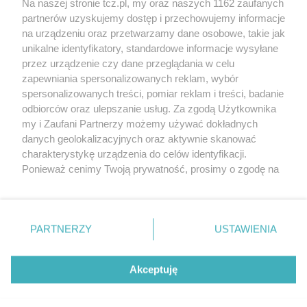
Na naszej stronie tcz.pl, my oraz naszych 1162 zaufanych
partnerów uzyskujemy dostęp i przechowujemy informacje
na urządzeniu oraz przetwarzamy dane osobowe, takie jak
unikalne identyfikatory, standardowe informacje wysyłane
przez urządzenie czy dane przeglądania w celu
zapewniania spersonalizowanych reklam, wybór
O FIRMIE
POLITYKA PRYWATNOŚCI
HOSTING
spersonalizowanych treści, pomiar reklam i treści, badanie
REKLAMA
WSPÓŁPRACA
RSS
FACEBOOK
KONTAKT
odbiorców oraz ulepszanie usług. Za zgodą Użytkownika
my i Zaufani Partnerzy możemy używać dokładnych
Nasze serwisy
danych geolokalizacyjnych oraz aktywnie skanować
charakterystykę urządzenia do celów identyfikacji.
Aktualności
Muzyka i kultura
Ponieważ cenimy Twoją prywatność, prosimy o zgodę na
Tcz24
Archiwum wydarzeń
korzystanie z tych technologii poprzez kliknięcie
Kronika Policyjna
Telewizja Internetowa
„Akceptuję”. Zgoda jest dobrowolna i zawsze możesz ją
Kalendarz imprez
Sport
zmienić/wycofać klikając przycisk ustawień prywatności
Salony urody i masażu
Żłobki i przedszkola
PARTNERZY
USTAWIENIA
Historia miasta
Zdjęcia miasta
znajdujący się w lewym dolnym rogu strony
. Niektóre
Władze miasta
Zabytki
rodzaje przetwarzania danych nie wymagają zgody
użytkownika, ale masz prawo sprzeciwić się takiemu
Akceptuję
przetwarzaniu. Preferencje będą miały zastosowania tylko
na tej witrynie.
Zainstaluj aplikację Tcz.pl w Google Play:
Android