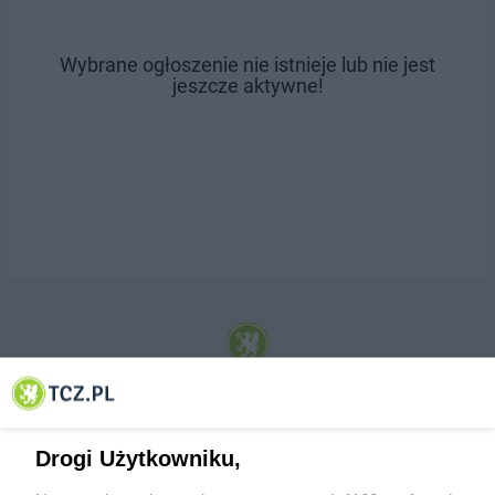
Wybrane ogłoszenie nie istnieje lub nie jest
jeszcze aktywne!
© 2001-2026 Tczew - TCZ.PL Sp. z o.o. Internetowy Serwis Informacyjny Miasta
Tczewa
Drogi Użytkowniku,