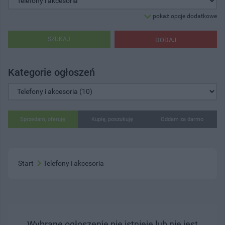
pokaż opcje dodatkowe
SZUKAJ
DODAJ
Kategorie ogłoszeń
Sprzedam, oferuję
Kupię, poszukuję
Oddam za darmo
Start
Telefony i akcesoria
Wybrane ogłoszenie nie istnieje lub nie jest