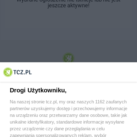
jeszcze aktywne!
© 2001-2026 Tczew - TCZ.PL Sp. z o.o. Internetowy Serwis Informacyjny Miasta
Tczewa
Drogi Użytkowniku,
Na naszej stronie tcz.pl, my oraz naszych 1162 zaufanych
partnerów uzyskujemy dostęp i przechowujemy informacje
na urządzeniu oraz przetwarzamy dane osobowe, takie jak
unikalne identyfikatory, standardowe informacje wysyłane
przez urządzenie czy dane przeglądania w celu
zapewniania spersonalizowanych reklam, wybór
O FIRMIE
POLITYKA PRYWATNOŚCI
HOSTING