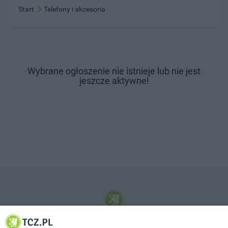
Start
Telefony i akcesoria
Wybrane ogłoszenie nie istnieje lub nie jest
jeszcze aktywne!
© 2001-2026 Tczew - TCZ.PL Sp. z o.o. Internetowy Serwis Informacyjny Miasta
Tczewa