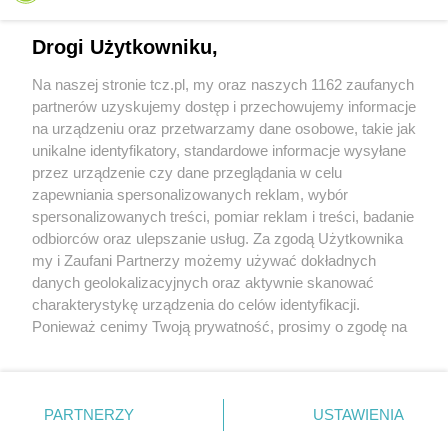
Drogi Użytkowniku,
Na naszej stronie tcz.pl, my oraz naszych 1162 zaufanych
partnerów uzyskujemy dostęp i przechowujemy informacje
na urządzeniu oraz przetwarzamy dane osobowe, takie jak
unikalne identyfikatory, standardowe informacje wysyłane
przez urządzenie czy dane przeglądania w celu
zapewniania spersonalizowanych reklam, wybór
O FIRMIE
POLITYKA PRYWATNOŚCI
HOSTING
spersonalizowanych treści, pomiar reklam i treści, badanie
REKLAMA
WSPÓŁPRACA
RSS
FACEBOOK
KONTAKT
odbiorców oraz ulepszanie usług. Za zgodą Użytkownika
my i Zaufani Partnerzy możemy używać dokładnych
Nasze serwisy
danych geolokalizacyjnych oraz aktywnie skanować
charakterystykę urządzenia do celów identyfikacji.
Aktualności
Muzyka i kultura
Ponieważ cenimy Twoją prywatność, prosimy o zgodę na
Tcz24
Archiwum wydarzeń
korzystanie z tych technologii poprzez kliknięcie
Kronika Policyjna
Telewizja Internetowa
„Akceptuję”. Zgoda jest dobrowolna i zawsze możesz ją
Kalendarz imprez
Sport
zmienić/wycofać klikając przycisk ustawień prywatności
Salony urody i masażu
Żłobki i przedszkola
PARTNERZY
USTAWIENIA
Historia miasta
Zdjęcia miasta
znajdujący się w lewym dolnym rogu strony
. Niektóre
Władze miasta
Zabytki
rodzaje przetwarzania danych nie wymagają zgody