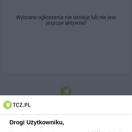
Wybrane ogłoszenie nie istnieje lub nie jest
jeszcze aktywne!
© 2001-2026 Tczew - TCZ.PL Sp. z o.o. Internetowy Serwis Informacyjny Miasta
Tczewa
Drogi Użytkowniku,