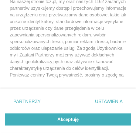
Na naszej stronie tcz.pl, my oraz naszych 1162 zaufanych
partnerów uzyskujemy dostęp i przechowujemy informacje
na urządzeniu oraz przetwarzamy dane osobowe, takie jak
unikalne identyfikatory, standardowe informacje wysyłane
przez urządzenie czy dane przeglądania w celu
zapewniania spersonalizowanych reklam, wybór
O FIRMIE
POLITYKA PRYWATNOŚCI
HOSTING
spersonalizowanych treści, pomiar reklam i treści, badanie
REKLAMA
WSPÓŁPRACA
RSS
FACEBOOK
KONTAKT
odbiorców oraz ulepszanie usług. Za zgodą Użytkownika
my i Zaufani Partnerzy możemy używać dokładnych
Nasze serwisy
danych geolokalizacyjnych oraz aktywnie skanować
charakterystykę urządzenia do celów identyfikacji.
Aktualności
Muzyka i kultura
Ponieważ cenimy Twoją prywatność, prosimy o zgodę na
Tcz24
Archiwum wydarzeń
korzystanie z tych technologii poprzez kliknięcie
Kronika Policyjna
Telewizja Internetowa
„Akceptuję”. Zgoda jest dobrowolna i zawsze możesz ją
Kalendarz imprez
Sport
zmienić/wycofać klikając przycisk ustawień prywatności
Salony urody i masażu
Żłobki i przedszkola
PARTNERZY
USTAWIENIA
Historia miasta
Zdjęcia miasta
znajdujący się w lewym dolnym rogu strony
. Niektóre
Władze miasta
Zabytki
rodzaje przetwarzania danych nie wymagają zgody
użytkownika, ale masz prawo sprzeciwić się takiemu
Akceptuję
przetwarzaniu. Preferencje będą miały zastosowania tylko
na tej witrynie.
Zainstaluj aplikację Tcz.pl w Google Play:
Android