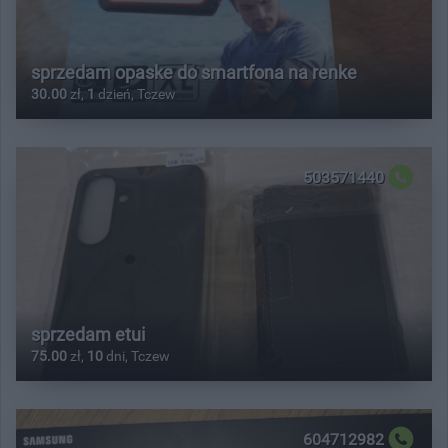
sprzedam opaske do smartfona na renke
30.00
zł,
1
dzień, Tczew
503571440
sprzedam etui
75.00
zł,
10
dni, Tczew
604712982