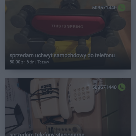
503571440
sprzedam uchwyt samochdowy do telefonu
50.00
zł,
6
dni, Tczew
503571440
sprzedam telefony stacjonarne