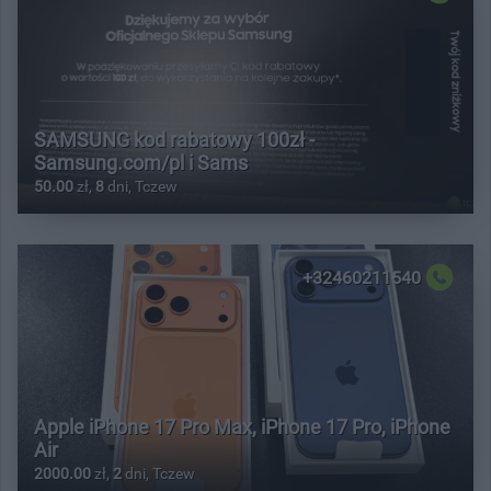
SAMSUNG kod rabatowy 100zł -
Samsung.com/pl i Sams
50.00
zł,
8
dni, Tczew
+32460211540
Apple iPhone 17 Pro Max, iPhone 17 Pro, iPhone
Air
2000.00
zł,
2
dni, Tczew