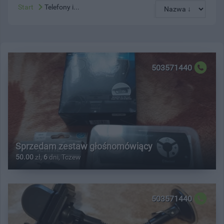
Start
Telefony i...
503571440
Sprzedam zestaw głośnomówiący
50.00
zł,
6
dni, Tczew
503571440