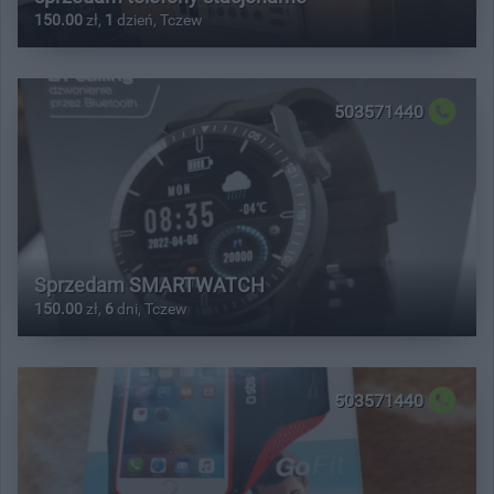
150.00
zł,
1
dzień, Tczew
503571440
Sprzedam SMARTWATCH
150.00
zł,
6
dni, Tczew
503571440