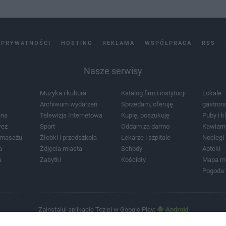
 PRYWATNOŚCI
HOSTING
REKLAMA
WSPÓŁPRACA
RSS
Nasze serwisy
Muzyka i kultura
Katalog firm i instytucji
Lokale
Archiwum wydarzeń
Sprzedam, oferuję
gastron
jna
Telewizja Internetowa
Kupię, poszukuję
Puby i k
rez
Sport
Oddam za darmo
Kawiarn
i masażu
Żłobki i przedszkola
Lekarze i szpitale
Noclegi
a
Zdjęcia miasta
Schody
Apteki
a
Zabytki
Kościoły
Mapa m
Pogoda
Zainstaluj aplikację Tcz.pl w Google Play:
Android