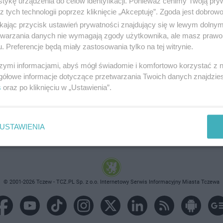
tykę urządzenia do celów identyfikacji. Ponieważ cenimy Twoją pry
z tych technologii poprzez kliknięcie „Akceptuję”. Zgoda jest dobro
ikając przycisk ustawień prywatności znajdujący się w lewym dolny
etwarzania danych nie wymagają zgody użytkownika, ale masz prawo 
. Preferencje będą miały zastosowania tylko na tej witrynie.
brane ogłoszenie nie istnieje lub nie jest jeszcze aktyw
szymi informacjami, abyś mógł świadomie i komfortowo korzystać z
gółowe informacje dotyczące przetwarzania Twoich danych znajdzi
s
oraz po kliknięciu w „Ustawienia”.
USTAWIENIA
© 2001-2026 Tczew - TCZ.PL Sp. z o.o. Internetowy Serwis Informacyjny Miasta Tczewa