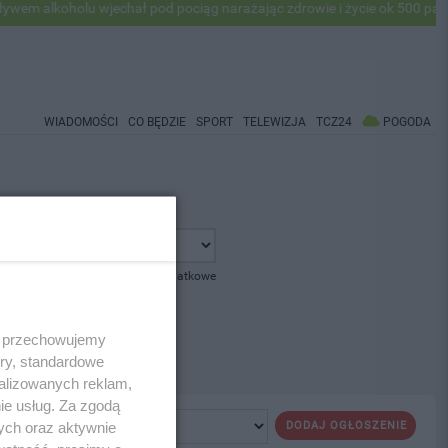
 alkoholu wjechał pod pociąg narażając zdrowie i życie ok 500 pasaże
WIADOMOŚCI
CO BĘDZIE
SPORT
TELEWIZJA
TCZ24
POGODA
pokaż opcje dodatkowe
 i przechowujemy
ory, standardowe
alizowanych reklam,
ie usług. Za zgodą
ych oraz aktywnie
DODAJ OGŁOSZENIE