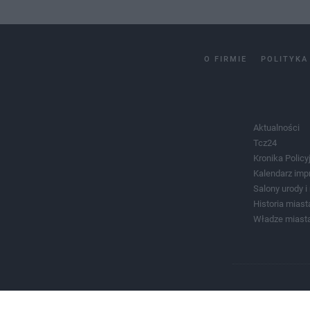
O FIRMIE
POLITYKA
Aktualności
Tcz24
Kronika Policy
Kalendarz imp
Salony urody 
Historia miast
Władze miast