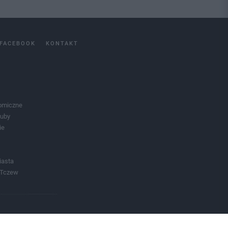
FACEBOOK
KONTAKT
omiczne
luby
ie
iasta
 Tczew