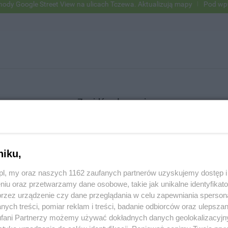
Google Street View na ulicach Tczewa. Aktualizują mapy
Pod wpływem
Znajdź ogłoszenie
niku,
SZUKAJ
z.pl, my oraz naszych 1162 zaufanych partnerów uzyskujemy dostęp
niu oraz przetwarzamy dane osobowe, takie jak unikalne identyfikat
przez urządzenie czy dane przeglądania w celu zapewniania sperson
ych treści, pomiar reklam i treści, badanie odbiorców oraz ulepszan
fani Partnerzy możemy używać dokładnych danych geolokalizacyjn