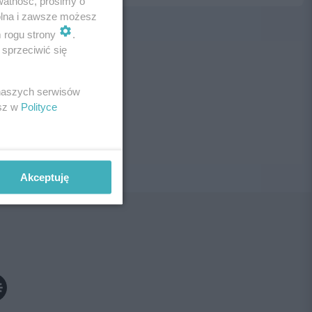
watność, prosimy o
wolna i zawsze możesz
m rogu strony
.
sprzeciwić się
ne!
 naszych serwisów
esz w
Polityce
Akceptuję