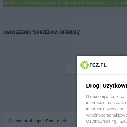
o Gminy Tczew. Na początek Shaun Baker & Jessica Jean
Samochody 
OGŁOSZENIA "SPRZEDAM, OFERUJĘ"
Drogi Użytkow
Na naszej stronie tc
informacje na urządze
informacje wysyłane 
wybór spersonalizowan
Sprzedam, oferuję
Dom i ogród
Użytkownika my i Zau