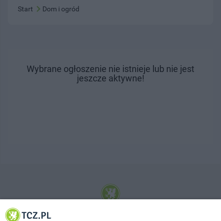
Start
Dom i ogród
Wybrane ogłoszenie nie istnieje lub nie jest
jeszcze aktywne!
© 2001-2026 Tczew - TCZ.PL Sp. z o.o. Internetowy Serwis Informacyjny Miasta
Tczewa