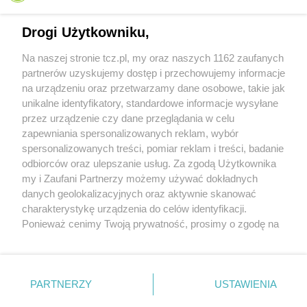
Drogi Użytkowniku,
Na naszej stronie tcz.pl, my oraz naszych 1162 zaufanych
partnerów uzyskujemy dostęp i przechowujemy informacje
na urządzeniu oraz przetwarzamy dane osobowe, takie jak
unikalne identyfikatory, standardowe informacje wysyłane
przez urządzenie czy dane przeglądania w celu
zapewniania spersonalizowanych reklam, wybór
O FIRMIE
POLITYKA PRYWATNOŚCI
HOSTING
spersonalizowanych treści, pomiar reklam i treści, badanie
REKLAMA
WSPÓŁPRACA
RSS
FACEBOOK
KONTAKT
odbiorców oraz ulepszanie usług. Za zgodą Użytkownika
my i Zaufani Partnerzy możemy używać dokładnych
Nasze serwisy
danych geolokalizacyjnych oraz aktywnie skanować
charakterystykę urządzenia do celów identyfikacji.
Aktualności
Muzyka i kultura
Ponieważ cenimy Twoją prywatność, prosimy o zgodę na
Tcz24
Archiwum wydarzeń
korzystanie z tych technologii poprzez kliknięcie
Kronika Policyjna
Telewizja Internetowa
„Akceptuję”. Zgoda jest dobrowolna i zawsze możesz ją
Kalendarz imprez
Sport
zmienić/wycofać klikając przycisk ustawień prywatności
Salony urody i masażu
Żłobki i przedszkola
PARTNERZY
USTAWIENIA
Historia miasta
Zdjęcia miasta
znajdujący się w lewym dolnym rogu strony
. Niektóre
Władze miasta
Zabytki
rodzaje przetwarzania danych nie wymagają zgody