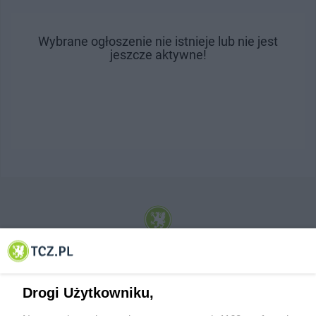
Wybrane ogłoszenie nie istnieje lub nie jest
jeszcze aktywne!
© 2001-2026 Tczew - TCZ.PL Sp. z o.o. Internetowy Serwis Informacyjny Miasta
Tczewa
Drogi Użytkowniku,