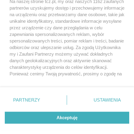
Na naszej stronie tcz.pl, my oraz naszych 1162 zaufanych
partnerów uzyskujemy dostęp i przechowujemy informacje
na urządzeniu oraz przetwarzamy dane osobowe, takie jak
unikalne identyfikatory, standardowe informacje wysyłane
przez urządzenie czy dane przeglądania w celu
zapewniania spersonalizowanych reklam, wybór
O FIRMIE
POLITYKA PRYWATNOŚCI
HOSTING
spersonalizowanych treści, pomiar reklam i treści, badanie
REKLAMA
WSPÓŁPRACA
RSS
FACEBOOK
KONTAKT
odbiorców oraz ulepszanie usług. Za zgodą Użytkownika
my i Zaufani Partnerzy możemy używać dokładnych
Nasze serwisy
danych geolokalizacyjnych oraz aktywnie skanować
charakterystykę urządzenia do celów identyfikacji.
Aktualności
Muzyka i kultura
Ponieważ cenimy Twoją prywatność, prosimy o zgodę na
Tcz24
Archiwum wydarzeń
korzystanie z tych technologii poprzez kliknięcie
Kronika Policyjna
Telewizja Internetowa
„Akceptuję”. Zgoda jest dobrowolna i zawsze możesz ją
Kalendarz imprez
Sport
zmienić/wycofać klikając przycisk ustawień prywatności
Salony urody i masażu
Żłobki i przedszkola
PARTNERZY
USTAWIENIA
Historia miasta
Zdjęcia miasta
znajdujący się w lewym dolnym rogu strony
. Niektóre
Władze miasta
Zabytki
rodzaje przetwarzania danych nie wymagają zgody
użytkownika, ale masz prawo sprzeciwić się takiemu
Akceptuję
przetwarzaniu. Preferencje będą miały zastosowania tylko
na tej witrynie.
Zainstaluj aplikację Tcz.pl w Google Play:
Android