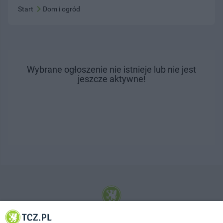
Start
Dom i ogród
Wybrane ogłoszenie nie istnieje lub nie jest
jeszcze aktywne!
© 2001-2026 Tczew - TCZ.PL Sp. z o.o. Internetowy Serwis Informacyjny Miasta
Tczewa