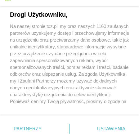
Drogi Użytkowniku,
Na naszej stronie tcz.pl, my oraz naszych 1160 zaufanych
partnerów uzyskujemy dostęp i przechowujemy informacje
na urządzeniu oraz przetwarzamy dane osobowe, takie jak
unikalne identyfikatory, standardowe informacje wysyłane
przez urządzenie czy dane przeglądania w celu
zapewniania spersonalizowanych reklam, wybór
O FIRMIE
POLITYKA PRYWATNOŚCI
HOSTING
spersonalizowanych treści, pomiar reklam i treści, badanie
REKLAMA
WSPÓŁPRACA
RSS
FACEBOOK
KONTAKT
odbiorców oraz ulepszanie usług. Za zgodą Użytkownika
my i Zaufani Partnerzy możemy używać dokładnych
Nasze serwisy
danych geolokalizacyjnych oraz aktywnie skanować
charakterystykę urządzenia do celów identyfikacji.
Aktualności
Muzyka i kultura
Ponieważ cenimy Twoją prywatność, prosimy o zgodę na
Tcz24
Archiwum wydarzeń
korzystanie z tych technologii poprzez kliknięcie
Kronika Policyjna
Telewizja Internetowa
„Akceptuję”. Zgoda jest dobrowolna i zawsze możesz ją
Kalendarz imprez
Sport
zmienić/wycofać klikając przycisk ustawień prywatności
Salony urody i masażu
Żłobki i przedszkola
PARTNERZY
USTAWIENIA
Historia miasta
Zdjęcia miasta
znajdujący się w lewym dolnym rogu strony
. Niektóre
Władze miasta
Zabytki
rodzaje przetwarzania danych nie wymagają zgody