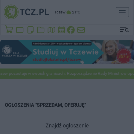
Tczew
21°C
Toggl
naviga
zew pozostaje w swoich granicach. Rozporządzenie Rady Ministrów opu
OGŁOSZENIA "SPRZEDAM, OFERUJĘ"
Znajdź ogłoszenie