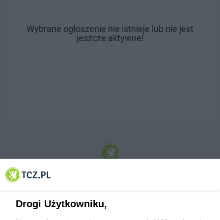
Wybrane ogłoszenie nie istnieje lub nie jest
jeszcze aktywne!
© 2001-2026 Tczew - TCZ.PL Sp. z o.o. Internetowy Serwis Informacyjny Miasta
Tczewa
Drogi Użytkowniku,