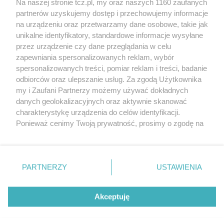
Na naszej stronie tcz.pl, my oraz naszych 1160 zaufanych
partnerów uzyskujemy dostęp i przechowujemy informacje
na urządzeniu oraz przetwarzamy dane osobowe, takie jak
unikalne identyfikatory, standardowe informacje wysyłane
przez urządzenie czy dane przeglądania w celu
zapewniania spersonalizowanych reklam, wybór
O FIRMIE
POLITYKA PRYWATNOŚCI
HOSTING
spersonalizowanych treści, pomiar reklam i treści, badanie
REKLAMA
WSPÓŁPRACA
RSS
FACEBOOK
KONTAKT
odbiorców oraz ulepszanie usług. Za zgodą Użytkownika
my i Zaufani Partnerzy możemy używać dokładnych
Nasze serwisy
danych geolokalizacyjnych oraz aktywnie skanować
charakterystykę urządzenia do celów identyfikacji.
Aktualności
Muzyka i kultura
Ponieważ cenimy Twoją prywatność, prosimy o zgodę na
Tcz24
Archiwum wydarzeń
korzystanie z tych technologii poprzez kliknięcie
Kronika Policyjna
Telewizja Internetowa
„Akceptuję”. Zgoda jest dobrowolna i zawsze możesz ją
Kalendarz imprez
Sport
zmienić/wycofać klikając przycisk ustawień prywatności
Salony urody i masażu
Żłobki i przedszkola
PARTNERZY
USTAWIENIA
Historia miasta
Zdjęcia miasta
znajdujący się w lewym dolnym rogu strony
. Niektóre
Władze miasta
Zabytki
rodzaje przetwarzania danych nie wymagają zgody
użytkownika, ale masz prawo sprzeciwić się takiemu
Akceptuję
przetwarzaniu. Preferencje będą miały zastosowania tylko
na tej witrynie.
Zainstaluj aplikację Tcz.pl w Google Play:
Android