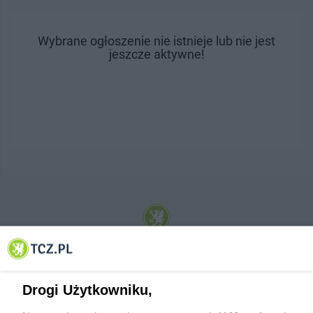
Wybrane ogłoszenie nie istnieje lub nie jest
jeszcze aktywne!
© 2001-2026 Tczew - TCZ.PL Sp. z o.o. Internetowy Serwis Informacyjny Miasta
Tczewa
Drogi Użytkowniku,