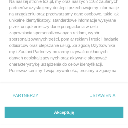
Na naszej stronie tcz.pl, my oraz naszych 1162 zaufanych
partnerów uzyskujemy dostęp i przechowujemy informacje
na urządzeniu oraz przetwarzamy dane osobowe, takie jak
unikalne identyfikatory, standardowe informacje wysyłane
przez urządzenie czy dane przeglądania w celu
zapewniania spersonalizowanych reklam, wybór
O FIRMIE
POLITYKA PRYWATNOŚCI
HOSTING
spersonalizowanych treści, pomiar reklam i treści, badanie
REKLAMA
WSPÓŁPRACA
RSS
FACEBOOK
KONTAKT
odbiorców oraz ulepszanie usług. Za zgodą Użytkownika
my i Zaufani Partnerzy możemy używać dokładnych
Nasze serwisy
danych geolokalizacyjnych oraz aktywnie skanować
charakterystykę urządzenia do celów identyfikacji.
Aktualności
Muzyka i kultura
Ponieważ cenimy Twoją prywatność, prosimy o zgodę na
Tcz24
Archiwum wydarzeń
korzystanie z tych technologii poprzez kliknięcie
Kronika Policyjna
Telewizja Internetowa
„Akceptuję”. Zgoda jest dobrowolna i zawsze możesz ją
Kalendarz imprez
Sport
zmienić/wycofać klikając przycisk ustawień prywatności
Salony urody i masażu
Żłobki i przedszkola
PARTNERZY
USTAWIENIA
Historia miasta
Zdjęcia miasta
znajdujący się w lewym dolnym rogu strony
. Niektóre
Władze miasta
Zabytki
rodzaje przetwarzania danych nie wymagają zgody
użytkownika, ale masz prawo sprzeciwić się takiemu
Akceptuję
przetwarzaniu. Preferencje będą miały zastosowania tylko
na tej witrynie.
Zainstaluj aplikację Tcz.pl w Google Play:
Android