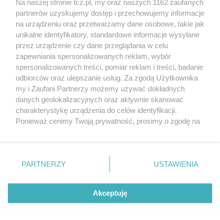
Na naszej stronie tcz.pl, my oraz naszych 1162 zaufanych
partnerów uzyskujemy dostęp i przechowujemy informacje
na urządzeniu oraz przetwarzamy dane osobowe, takie jak
unikalne identyfikatory, standardowe informacje wysyłane
przez urządzenie czy dane przeglądania w celu
zapewniania spersonalizowanych reklam, wybór
O FIRMIE
POLITYKA PRYWATNOŚCI
HOSTING
spersonalizowanych treści, pomiar reklam i treści, badanie
REKLAMA
WSPÓŁPRACA
RSS
FACEBOOK
KONTAKT
odbiorców oraz ulepszanie usług. Za zgodą Użytkownika
my i Zaufani Partnerzy możemy używać dokładnych
Nasze serwisy
danych geolokalizacyjnych oraz aktywnie skanować
charakterystykę urządzenia do celów identyfikacji.
Aktualności
Muzyka i kultura
Ponieważ cenimy Twoją prywatność, prosimy o zgodę na
Tcz24
Archiwum wydarzeń
korzystanie z tych technologii poprzez kliknięcie
Kronika Policyjna
Telewizja Internetowa
„Akceptuję”. Zgoda jest dobrowolna i zawsze możesz ją
Kalendarz imprez
Sport
zmienić/wycofać klikając przycisk ustawień prywatności
Salony urody i masażu
Żłobki i przedszkola
PARTNERZY
USTAWIENIA
Historia miasta
Zdjęcia miasta
znajdujący się w lewym dolnym rogu strony
. Niektóre
Władze miasta
Zabytki
rodzaje przetwarzania danych nie wymagają zgody
użytkownika, ale masz prawo sprzeciwić się takiemu
Akceptuję
przetwarzaniu. Preferencje będą miały zastosowania tylko
na tej witrynie.
Zainstaluj aplikację Tcz.pl w Google Play:
Android