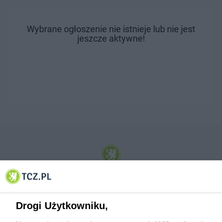
Wybrane ogłoszenie nie istnieje lub nie jest
jeszcze aktywne!
© 2001-2026 Tczew - TCZ.PL Sp. z o.o. Internetowy Serwis Informacyjny Miasta
Tczewa
Drogi Użytkowniku,