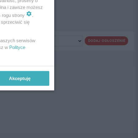
watność, prosimy o
wolna i zawsze możesz
m rogu strony
.
sprzeciwić się
 naszych serwisów
DODAJ OGŁOSZENIE
esz w
Polityce
ne!
Akceptuję