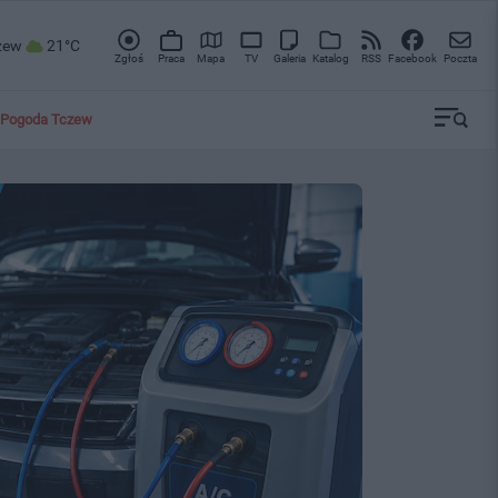
zew
21°C
Zgłoś
Praca
Mapa
TV
Galeria
Katalog
RSS
Facebook
Poczta
Pogoda Tczew