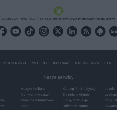
© 2001-2026 Tczew - TCZ.PL Sp. z o.o. Internetowy Serwis Informacyjny Miasta Tczewa
 PRYWATNOŚCI
HOSTING
REKLAMA
WSPÓŁPRACA
RSS
Nasze serwisy
Muzyka i kultura
Katalog firm i instytucji
Lokale
Archiwum wydarzeń
Sprzedam, oferuję
gastron
jna
Telewizja Internetowa
Kupię, poszukuję
Puby i k
rez
Sport
Oddam za darmo
Kawiarn
i masażu
Żłobki i przedszkola
Lekarze i szpitale
Noclegi