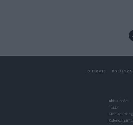
O FIRMIE
POLITYKA
Aktualności
Tcz24
Kronika Policy
Kalendarz imp
Salony urody 