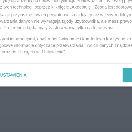
tykę urządzenia do celów identyfikacji. Ponieważ cenimy Twoją pry
z tych technologii poprzez kliknięcie „Akceptuję”. Zgoda jest dobro
SZUKAJ
ikając przycisk ustawień prywatności znajdujący się w lewym dolny
etwarzania danych nie wymagają zgody użytkownika, ale masz prawo 
. Preferencje będą miały zastosowania tylko na tej witrynie.
szymi informacjami, abyś mógł świadomie i komfortowo korzystać z
gółowe informacje dotyczące przetwarzania Twoich danych znajdzi
s
oraz po kliknięciu w „Ustawienia”.
brane ogłoszenie nie istnieje lub nie jest jeszcze aktyw
USTAWIENIA