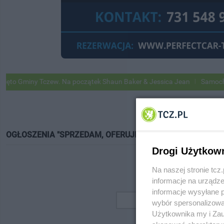
o Gminy Tczew. Na początek Shaun Baker & Jessica Jean
Samochody G
OGŁOSZENIA "SPRZEDAM, OFERUJĘ"
Drogi Użytkow
Na naszej stronie tc
informacje na urządze
informacje wysyłane 
wybór spersonalizowan
Użytkownika my i Zau