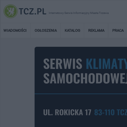
Internetowy Serwis Informacyjny Miasta Tczewa
WIADOMOŚCI
OGŁOSZENIA
KATALOG
REKLAMA
PRACA