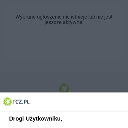
Wybrane ogłoszenie nie istnieje lub nie jest
jeszcze aktywne!
© 2001-2026 Tczew - TCZ.PL Sp. z o.o. Internetowy Serwis Informacyjny Miasta
Tczewa
Drogi Użytkowniku,