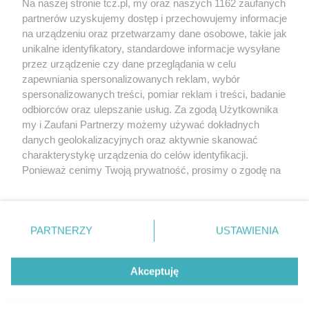
Na naszej stronie tcz.pl, my oraz naszych 1162 zaufanych
partnerów uzyskujemy dostęp i przechowujemy informacje
na urządzeniu oraz przetwarzamy dane osobowe, takie jak
unikalne identyfikatory, standardowe informacje wysyłane
przez urządzenie czy dane przeglądania w celu
zapewniania spersonalizowanych reklam, wybór
O FIRMIE
POLITYKA PRYWATNOŚCI
HOSTING
spersonalizowanych treści, pomiar reklam i treści, badanie
REKLAMA
WSPÓŁPRACA
RSS
FACEBOOK
KONTAKT
odbiorców oraz ulepszanie usług. Za zgodą Użytkownika
my i Zaufani Partnerzy możemy używać dokładnych
Nasze serwisy
danych geolokalizacyjnych oraz aktywnie skanować
charakterystykę urządzenia do celów identyfikacji.
Aktualności
Muzyka i kultura
Ponieważ cenimy Twoją prywatność, prosimy o zgodę na
Tcz24
Archiwum wydarzeń
korzystanie z tych technologii poprzez kliknięcie
Kronika Policyjna
Telewizja Internetowa
„Akceptuję”. Zgoda jest dobrowolna i zawsze możesz ją
Kalendarz imprez
Sport
zmienić/wycofać klikając przycisk ustawień prywatności
Salony urody i masażu
Żłobki i przedszkola
PARTNERZY
USTAWIENIA
Historia miasta
Zdjęcia miasta
znajdujący się w lewym dolnym rogu strony
. Niektóre
Władze miasta
Zabytki
rodzaje przetwarzania danych nie wymagają zgody
użytkownika, ale masz prawo sprzeciwić się takiemu
Akceptuję
przetwarzaniu. Preferencje będą miały zastosowania tylko
na tej witrynie.
Zainstaluj aplikację Tcz.pl w Google Play:
Android