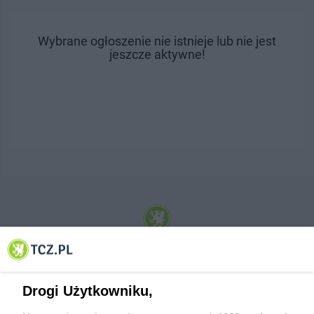
Wybrane ogłoszenie nie istnieje lub nie jest
jeszcze aktywne!
© 2001-2026 Tczew - TCZ.PL Sp. z o.o. Internetowy Serwis Informacyjny Miasta
Tczewa
Drogi Użytkowniku,