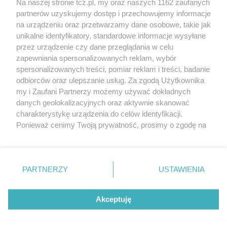
Na naszej stronie tcz.pl, my oraz naszych 1162 zaufanych
partnerów uzyskujemy dostęp i przechowujemy informacje
na urządzeniu oraz przetwarzamy dane osobowe, takie jak
unikalne identyfikatory, standardowe informacje wysyłane
przez urządzenie czy dane przeglądania w celu
zapewniania spersonalizowanych reklam, wybór
O FIRMIE
POLITYKA PRYWATNOŚCI
HOSTING
spersonalizowanych treści, pomiar reklam i treści, badanie
REKLAMA
WSPÓŁPRACA
RSS
FACEBOOK
KONTAKT
odbiorców oraz ulepszanie usług. Za zgodą Użytkownika
my i Zaufani Partnerzy możemy używać dokładnych
Nasze serwisy
danych geolokalizacyjnych oraz aktywnie skanować
charakterystykę urządzenia do celów identyfikacji.
Aktualności
Muzyka i kultura
Ponieważ cenimy Twoją prywatność, prosimy o zgodę na
Tcz24
Archiwum wydarzeń
korzystanie z tych technologii poprzez kliknięcie
Kronika Policyjna
Telewizja Internetowa
„Akceptuję”. Zgoda jest dobrowolna i zawsze możesz ją
Kalendarz imprez
Sport
zmienić/wycofać klikając przycisk ustawień prywatności
Salony urody i masażu
Żłobki i przedszkola
PARTNERZY
USTAWIENIA
Historia miasta
Zdjęcia miasta
znajdujący się w lewym dolnym rogu strony
. Niektóre
Władze miasta
Zabytki
rodzaje przetwarzania danych nie wymagają zgody
użytkownika, ale masz prawo sprzeciwić się takiemu
Akceptuję
przetwarzaniu. Preferencje będą miały zastosowania tylko
na tej witrynie.
Zainstaluj aplikację Tcz.pl w Google Play:
Android