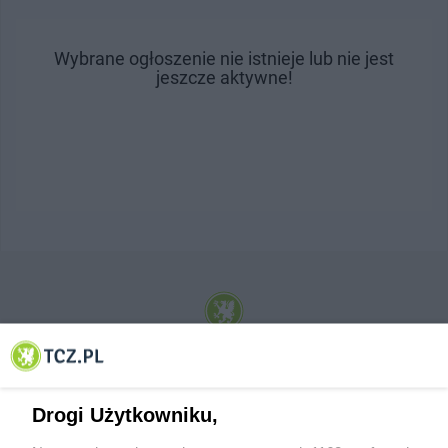
Wybrane ogłoszenie nie istnieje lub nie jest
jeszcze aktywne!
© 2001-2026 Tczew - TCZ.PL Sp. z o.o. Internetowy Serwis Informacyjny Miasta
Tczewa
Drogi Użytkowniku,