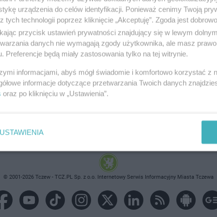
tykę urządzenia do celów identyfikacji. Ponieważ cenimy Twoją pry
z tych technologii poprzez kliknięcie „Akceptuję”. Zgoda jest dobro
ikając przycisk ustawień prywatności znajdujący się w lewym dolny
etwarzania danych nie wymagają zgody użytkownika, ale masz prawo 
brane ogłoszenie nie istnieje lub nie jest jeszcze aktyw
. Preferencje będą miały zastosowania tylko na tej witrynie.
szymi informacjami, abyś mógł świadomie i komfortowo korzystać z
gółowe informacje dotyczące przetwarzania Twoich danych znajdzi
s
oraz po kliknięciu w „Ustawienia”.
USTAWIENIA
© 2001-2026 Tczew - TCZ.PL Sp. z o.o. Internetowy Serwis Informacyjny Miasta Tczewa