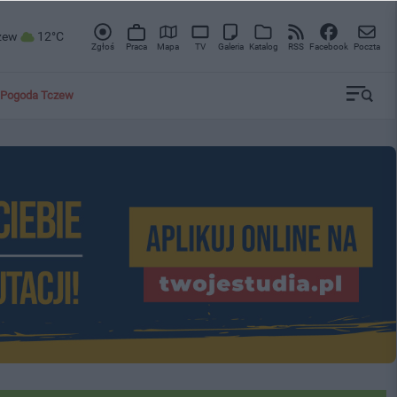
zew
12°C
Zgłoś
Praca
Mapa
TV
Galeria
Katalog
RSS
Facebook
Poczta
Pogoda Tczew