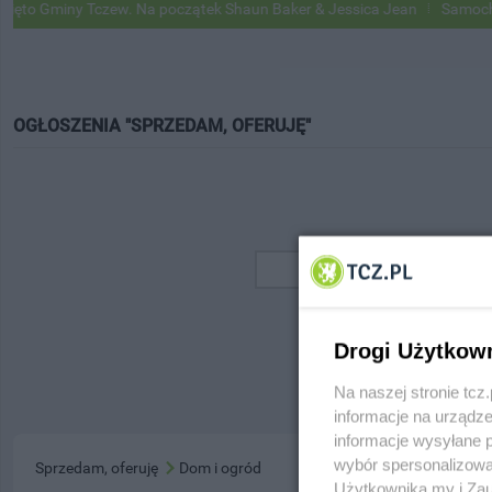
o Gminy Tczew. Na początek Shaun Baker & Jessica Jean
Samochody 
OGŁOSZENIA "SPRZEDAM, OFERUJĘ"
Drogi Użytkow
Na naszej stronie tc
informacje na urządze
informacje wysyłane 
wybór spersonalizowan
Sprzedam, oferuję
Dom i ogród
Użytkownika my i Zau