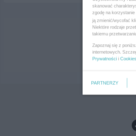
skanować charakterys
zgodę na korzystanie 
ją zmienić/wycofać kl
Niektóre rodzaje prz
Wy
takiemu przetwarzaniu
Zapoznaj się z poniż
internetowych. Szcze
Prywatności
i
Cookie
PARTNERZY