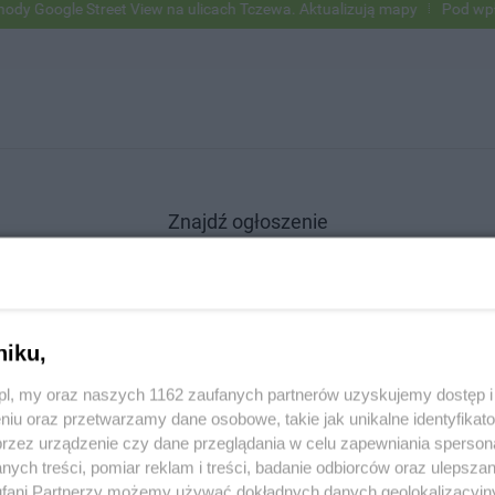
Google Street View na ulicach Tczewa. Aktualizują mapy
Pod wpływem
Znajdź ogłoszenie
niku,
SZUKAJ
z.pl, my oraz naszych 1162 zaufanych partnerów uzyskujemy dostęp
niu oraz przetwarzamy dane osobowe, takie jak unikalne identyfikat
przez urządzenie czy dane przeglądania w celu zapewniania sperson
ych treści, pomiar reklam i treści, badanie odbiorców oraz ulepszan
fani Partnerzy możemy używać dokładnych danych geolokalizacyjn