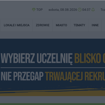
TOP
sobota, 08.08.2026
04:37
Tc
LOKALE I MIEJSCA
ZDROWIE
MIASTO
TEMATY
INNE