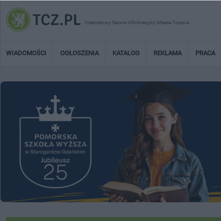
Internetowy Serwis Informacyjny Miasta Tczewa
WIADOMOŚCI
OGŁOSZENIA
KATALOG
REKLAMA
PRACA