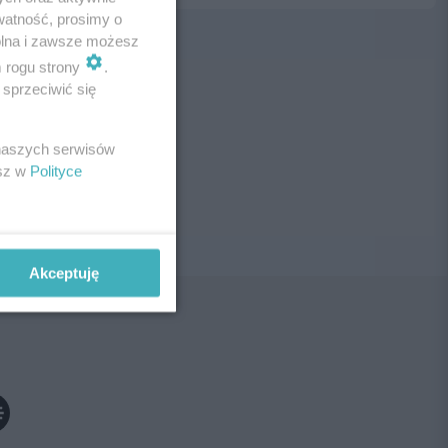
watność, prosimy o
wolna i zawsze możesz
m rogu strony
.
sprzeciwić się
ne!
 naszych serwisów
esz w
Polityce
Akceptuję