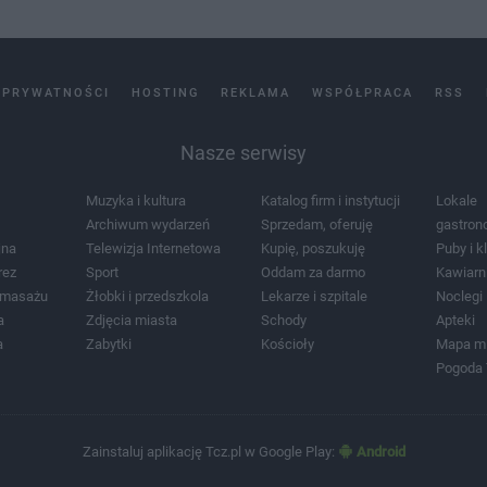
 PRYWATNOŚCI
HOSTING
REKLAMA
WSPÓŁPRACA
RSS
Nasze serwisy
Muzyka i kultura
Katalog firm i instytucji
Lokale
Archiwum wydarzeń
Sprzedam, oferuję
gastron
jna
Telewizja Internetowa
Kupię, poszukuję
Puby i k
rez
Sport
Oddam za darmo
Kawiarn
i masażu
Żłobki i przedszkola
Lekarze i szpitale
Noclegi
a
Zdjęcia miasta
Schody
Apteki
a
Zabytki
Kościoły
Mapa m
Pogoda
Zainstaluj aplikację Tcz.pl w Google Play:
Android