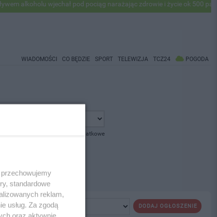
 alkoholu wjechał pod pociąg narażając zdrowie i życie ok 500 pasaże
WIADOMOŚCI
CO BĘDZIE
SPORT
TELEWIZJA
TCZ24
POGODA
pokaż opcje dodatkowe
 i przechowujemy
ory, standardowe
alizowanych reklam,
ie usług. Za zgodą
DODAJ OGŁOSZENIE
ych oraz aktywnie