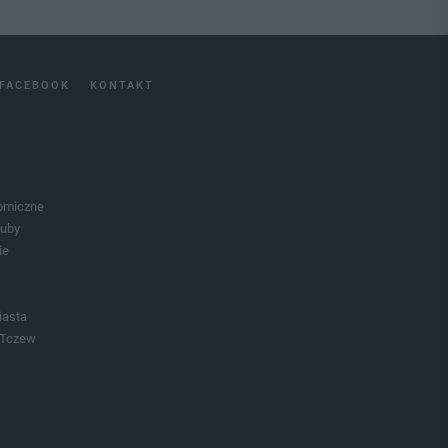
FACEBOOK
KONTAKT
omiczne
luby
ie
iasta
 Tczew