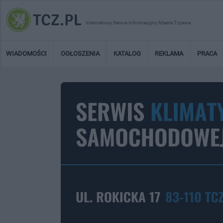
Internetowy Serwis Informacyjny Miasta Tczewa
WIADOMOŚCI
OGŁOSZENIA
KATALOG
REKLAMA
PRACA