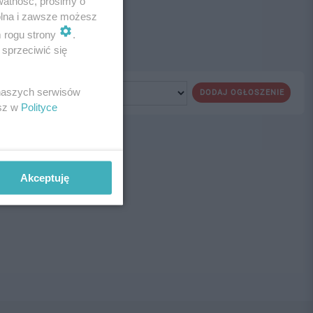
watność, prosimy o
wolna i zawsze możesz
m rogu strony
.
sprzeciwić się
 naszych serwisów
DODAJ OGŁOSZENIE
esz w
Polityce
ne!
Akceptuję