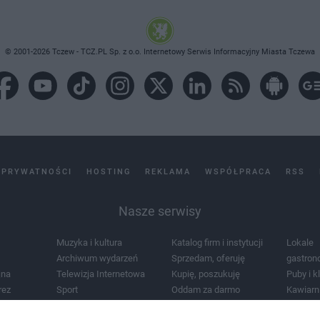
© 2001-2026 Tczew - TCZ.PL Sp. z o.o. Internetowy Serwis Informacyjny Miasta Tczewa
 PRYWATNOŚCI
HOSTING
REKLAMA
WSPÓŁPRACA
RSS
Nasze serwisy
Muzyka i kultura
Katalog firm i instytucji
Lokale
Archiwum wydarzeń
Sprzedam, oferuję
gastron
jna
Telewizja Internetowa
Kupię, poszukuję
Puby i k
rez
Sport
Oddam za darmo
Kawiarn
i masażu
Żłobki i przedszkola
Lekarze i szpitale
Noclegi