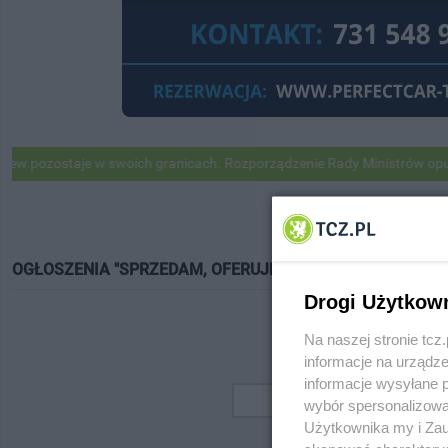
pozostaje w swoich granicach. Rozporządzenie Rady Ministrów opubli
OGŁOSZENIA "SPRZEDAM, OFERUJĘ"
Drogi Użytkow
Na naszej stronie tc
informacje na urządze
informacje wysyłane 
wybór spersonalizowan
Użytkownika my i Zau