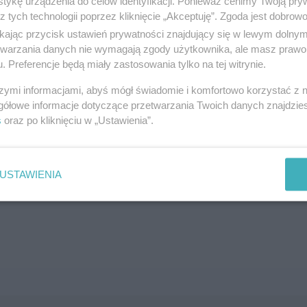
tykę urządzenia do celów identyfikacji. Ponieważ cenimy Twoją pry
z tych technologii poprzez kliknięcie „Akceptuję”. Zgoda jest dobro
SZUKAJ
ikając przycisk ustawień prywatności znajdujący się w lewym dolny
etwarzania danych nie wymagają zgody użytkownika, ale masz prawo 
. Preferencje będą miały zastosowania tylko na tej witrynie.
szymi informacjami, abyś mógł świadomie i komfortowo korzystać z
gółowe informacje dotyczące przetwarzania Twoich danych znajdzi
s
oraz po kliknięciu w „Ustawienia”.
brane ogłoszenie nie istnieje lub nie jest jeszcze aktyw
USTAWIENIA