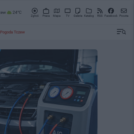
zew
24°C
Zgłoś
Praca
Mapa
TV
Galeria
Katalog
RSS
Facebook
Poczta
Pogoda Tczew