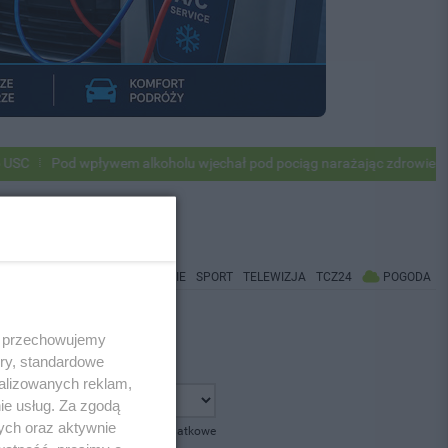
Pod wpływem alkoholu wjechał pod pociąg narażając zdrowie i życie
WIADOMOŚCI
CO BĘDZIE
SPORT
TELEWIZJA
TCZ24
POGODA
 i przechowujemy
ory, standardowe
alizowanych reklam,
ie usług. Za zgodą
ych oraz aktywnie
pokaż opcje dodatkowe