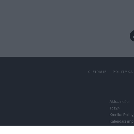
O FIRMIE
POLITYKA
Aktualności
Tcz24
Kronika Policy
Kalendarz imp
Salony urody 