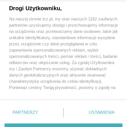
Drogi Użytkowniku,
Na naszej stronie tcz.pl, my oraz naszych 1162 zaufanych
partnerów uzyskujemy dostęp i przechowujemy informacje
na urządzeniu oraz przetwarzamy dane osobowe, takie jak
unikalne identyfikatory, standardowe informacje wysyłane
przez urządzenie czy dane przeglądania w celu
zapewniania spersonalizowanych reklam, wybór
O FIRMIE
POLITYKA PRYWATNOŚCI
HOSTING
spersonalizowanych treści, pomiar reklam i treści, badanie
REKLAMA
WSPÓŁPRACA
RSS
FACEBOOK
KONTAKT
odbiorców oraz ulepszanie usług. Za zgodą Użytkownika
my i Zaufani Partnerzy możemy używać dokładnych
Nasze serwisy
danych geolokalizacyjnych oraz aktywnie skanować
charakterystykę urządzenia do celów identyfikacji.
Aktualności
Muzyka i kultura
Ponieważ cenimy Twoją prywatność, prosimy o zgodę na
Tcz24
Archiwum wydarzeń
korzystanie z tych technologii poprzez kliknięcie
Kronika Policyjna
Telewizja Internetowa
„Akceptuję”. Zgoda jest dobrowolna i zawsze możesz ją
Kalendarz imprez
Sport
zmienić/wycofać klikając przycisk ustawień prywatności
Salony urody i masażu
Żłobki i przedszkola
PARTNERZY
USTAWIENIA
Historia miasta
Zdjęcia miasta
znajdujący się w lewym dolnym rogu strony
. Niektóre
Władze miasta
Zabytki
rodzaje przetwarzania danych nie wymagają zgody
użytkownika, ale masz prawo sprzeciwić się takiemu