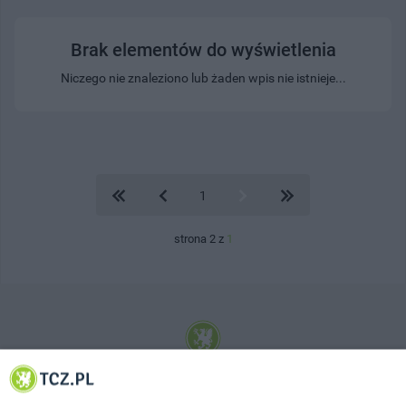
Brak elementów do wyświetlenia
Niczego nie znaleziono lub żaden wpis nie istnieje...
1
strona 2 z
1
© 2001-2026 Tczew - TCZ.PL Sp. z o.o. Internetowy Serwis Informacyjny Miasta
Tczewa