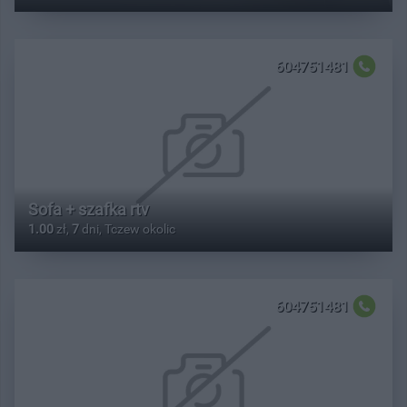
604751481
Sofa + szafka rtv
1.00
zł,
7
dni, Tczew okolic
604751481