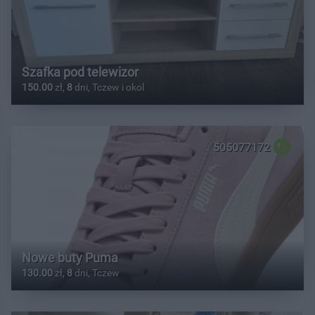
Szafka pod telewizor
150.00
zł,
8
dni, Tczew i okol
505077172
Nowe buty Puma
130.00
zł,
8
dni, Tczew