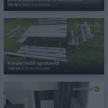
100.00
zł,
9
dni, Kończewice
730286146
Komplet mebli ogrodowych
1200.00
zł,
11
dni, Pszczółki
663970008