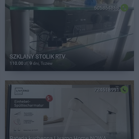
505864868
SZKLANY STOLIK RTV
110.00
zł,
9
dni, Tczew
724518991
Bateria kuchenna Livarno Home NOWA