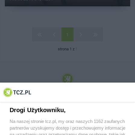
1
strona 1 z
1
© 2001-2026 Tczew - TCZ.PL Sp. z o.o. Internetowy Serwis Informacyjny Miasta
Tczewa
Drogi Użytkowniku,
Na naszej stronie tcz.pl, my oraz naszych 1162 zaufanych
partnerów uzyskujemy dostęp i przechowujemy informacje
na urządzeniu oraz przetwarzamy dane osobowe, takie jak