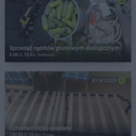
782441303
Sprzedaż ogórków gruntowych ekologicznych
6.00
zł,
12
dni, Subkowy
511612529
Sprzedam łóżko składane
150.00
zł,
13
dni, Tczew