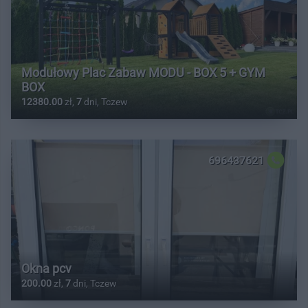
Modułowy Plac Zabaw MODU - BOX 5 + GYM
BOX
12380.00
zł,
7
dni, Tczew
696437621
Okna pcv
200.00
zł,
7
dni, Tczew