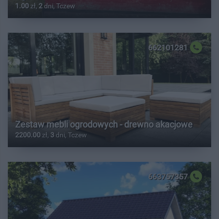
1.00
zł,
2
dni, Tczew
662101281
Zestaw mebli ogrodowych - drewno akacjowe
2200.00
zł,
3
dni, Tczew
663757357