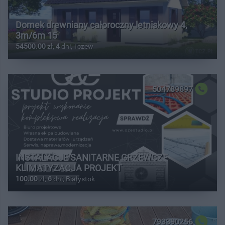
Domek drewniany całoroczny letniskowy 4,
3m/6m 15
54500.00
zł,
4
dni, Tczew
504789897
INSTALACJE SANITARNE GRZEWCZE
KLIMATYZACJA PROJEKT
100.00
zł,
6
dni, Białystok
793390256