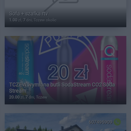
Sofa + szafka rtv
1.00
zł,
7
dni, Tczew okolic
TCZEW wymiana butli SodaStream CO2 Soda
Stream
20.00
zł,
7
dni, Tczew
607495909