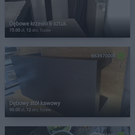
Dębowe krzesło 6 sztuk
75.00
zł,
12
dni, Tczew
663970008
Dębowy stół kawowy
90.00
zł,
12
dni, Tczew