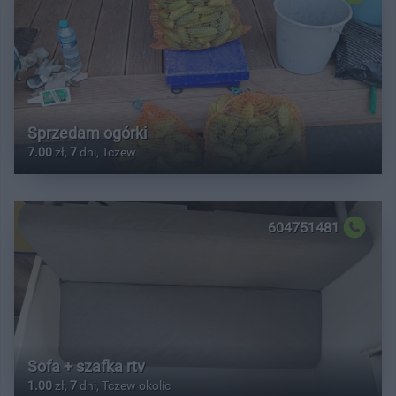
Sprzedam ogórki
7.00
zł,
7
dni, Tczew
604751481
Sofa + szafka rtv
1.00
zł,
7
dni, Tczew okolic