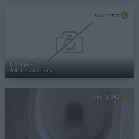
696437621
Okna pcv
200.00
zł,
7
dni, Tczew
609183543