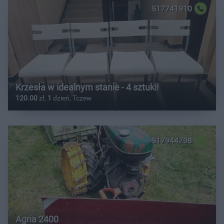
517741910
Krzesła w idealnym stanie - 4 sztuki!
120.00
zł,
1
dzień, Tczew
517944798
Agria 2400