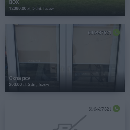
BOX
12380.00
zł,
5
dni, Tczew
696437621
Okna pcv
200.00
zł,
5
dni, Tczew
696437621