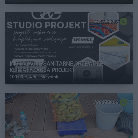
504789897
INSTALACJE SANITARNE GRZEWCZE
KLIMATYZACJA PROJEKT
100.00
zł,
4
dni, Białystok
793390256