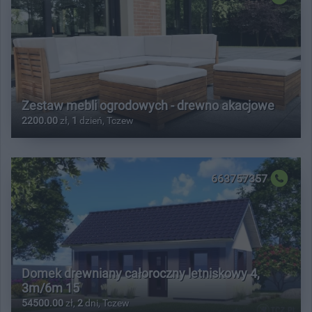
Zestaw mebli ogrodowych - drewno akacjowe
2200.00
zł,
1
dzień, Tczew
663757357
Domek drewniany całoroczny letniskowy 4,
3m/6m 15
54500.00
zł,
2
dni, Tczew