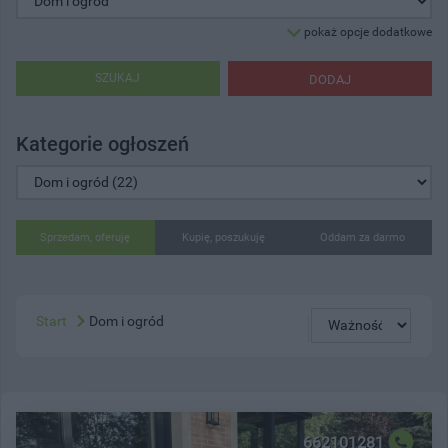
pokaż opcje dodatkowe
SZUKAJ
DODAJ
Kategorie ogłoszeń
Sprzedam, oferuję
Kupię, poszukuję
Oddam za darmo
Start
Dom i ogród
662101281