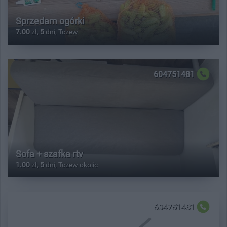
Sprzedam ogórki
7.00
zł,
5
dni, Tczew
604751481
Sofa + szafka rtv
1.00
zł,
5
dni, Tczew okolic
604751481