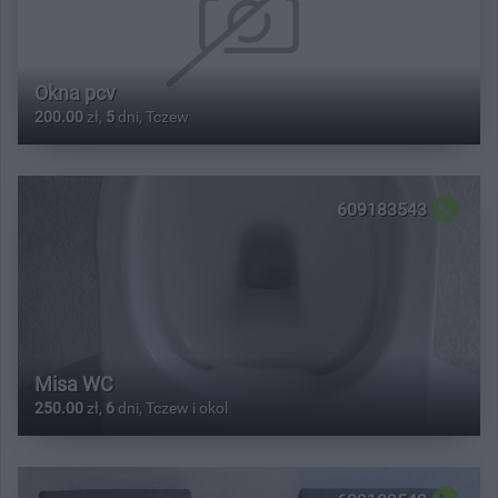
Okna pcv
200.00
zł,
5
dni, Tczew
609183543
Misa WC
250.00
zł,
6
dni, Tczew i okol