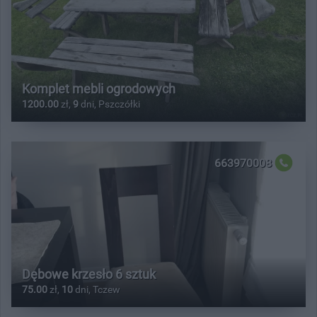
Komplet mebli ogrodowych
1200.00
zł,
9
dni, Pszczółki
663970008
Dębowe krzesło 6 sztuk
75.00
zł,
10
dni, Tczew