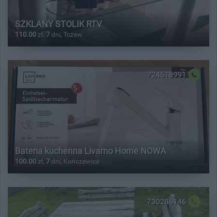
SZKLANY STOLIK RTV
110.00
zł,
7
dni, Tczew
724518991
Bateria kuchenna Livarno Home NOWA
100.00
zł,
7
dni, Kończewice
730286146