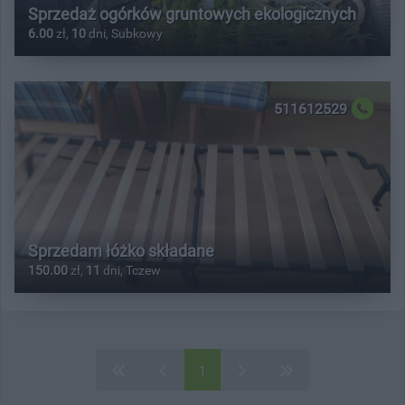
Sprzedaż ogórków gruntowych ekologicznych
6.00
zł,
10
dni, Subkowy
511612529
Sprzedam łóżko składane
150.00
zł,
11
dni, Tczew
1