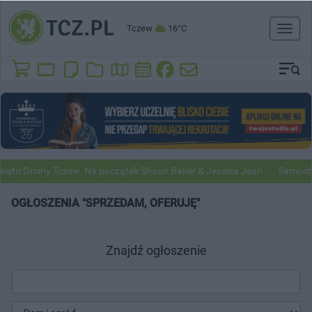
Tczew
16°C
Toggl
naviga
y Tczew. Na początek Shaun Baker & Jessica Jean
Samochody Google 
OGŁOSZENIA "SPRZEDAM, OFERUJĘ"
Znajdź ogłoszenie