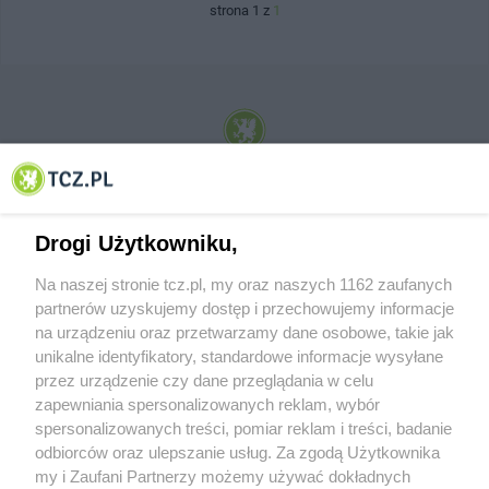
strona 1 z
1
© 2001-2026 Tczew - TCZ.PL Sp. z o.o. Internetowy Serwis Informacyjny Miasta
Tczewa
Drogi Użytkowniku,
Na naszej stronie tcz.pl, my oraz naszych 1162 zaufanych
partnerów uzyskujemy dostęp i przechowujemy informacje
na urządzeniu oraz przetwarzamy dane osobowe, takie jak
unikalne identyfikatory, standardowe informacje wysyłane
przez urządzenie czy dane przeglądania w celu
zapewniania spersonalizowanych reklam, wybór
O FIRMIE
POLITYKA PRYWATNOŚCI
HOSTING
spersonalizowanych treści, pomiar reklam i treści, badanie
REKLAMA
WSPÓŁPRACA
RSS
FACEBOOK
KONTAKT
odbiorców oraz ulepszanie usług. Za zgodą Użytkownika
my i Zaufani Partnerzy możemy używać dokładnych