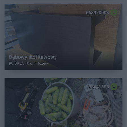
663970008
Dębowy stół kawowy
90.00
zł,
10
dni, Tczew
782441303