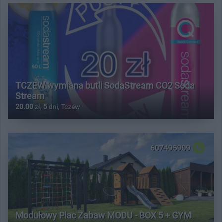
TCZEW wymiana butli SodaStream CO2 Soda
Stream
20.00
zł,
5
dni, Tczew
607495909
Modułowy Plac Zabaw MODU - BOX 5 + GYM