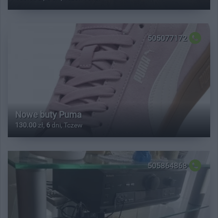
505077172
Nowe buty Puma
130.00
zł,
6
dni, Tczew
505864868