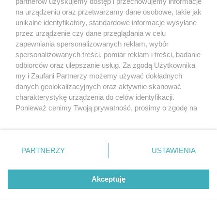
partnerów uzyskujemy dostęp i przechowujemy informacje
na urządzeniu oraz przetwarzamy dane osobowe, takie jak
unikalne identyfikatory, standardowe informacje wysyłane
przez urządzenie czy dane przeglądania w celu
zapewniania spersonalizowanych reklam, wybór
O FIRMIE
POLITYKA PRYWATNOŚCI
HOSTING
spersonalizowanych treści, pomiar reklam i treści, badanie
REKLAMA
WSPÓŁPRACA
RSS
FACEBOOK
KONTAKT
odbiorców oraz ulepszanie usług. Za zgodą Użytkownika
my i Zaufani Partnerzy możemy używać dokładnych
Nasze serwisy
danych geolokalizacyjnych oraz aktywnie skanować
charakterystykę urządzenia do celów identyfikacji.
Aktualności
Muzyka i kultura
Ponieważ cenimy Twoją prywatność, prosimy o zgodę na
Tcz24
Archiwum wydarzeń
korzystanie z tych technologii poprzez kliknięcie
Kronika Policyjna
Telewizja Internetowa
„Akceptuję”. Zgoda jest dobrowolna i zawsze możesz ją
Kalendarz imprez
Sport
zmienić/wycofać klikając przycisk ustawień prywatności
Salony urody i masażu
Żłobki i przedszkola
PARTNERZY
USTAWIENIA
Historia miasta
Zdjęcia miasta
znajdujący się w lewym dolnym rogu strony
. Niektóre
Władze miasta
Zabytki
rodzaje przetwarzania danych nie wymagają zgody
użytkownika, ale masz prawo sprzeciwić się takiemu
Akceptuję
przetwarzaniu. Preferencje będą miały zastosowania tylko
na tej witrynie.
Zainstaluj aplikację Tcz.pl w Google Play:
Android
Zapoznaj się z poniższymi informacjami, abyś mógł