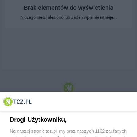
Brak elementów do wyświetlenia
Niczego nie znaleziono lub żaden wpis nie istnieje...
© 2001-2026 Tczew - TCZ.PL Sp. z o.o. Internetowy Serwis Informacyjny Miasta
Tczewa
Drogi Użytkowniku,
Na naszej stronie tcz.pl, my oraz naszych 1162 zaufanych