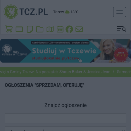
Tczew
13°C
Toggl
naviga
ięto Gminy Tczew. Na początek Shaun Baker & Jessica Jean
Samochod
OGŁOSZENIA "SPRZEDAM, OFERUJĘ"
Znajdź ogłoszenie