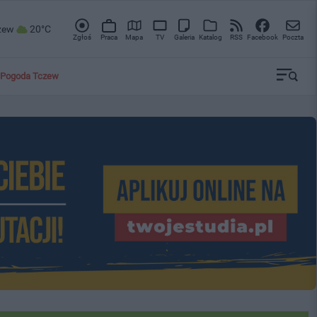
zew
20°C
Zgłoś
Praca
Mapa
TV
Galeria
Katalog
RSS
Facebook
Poczta
Pogoda Tczew