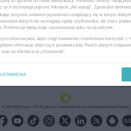
tykę urządzenia do celów identyfikacji. Ponieważ cenimy Twoją pry
z tych technologii poprzez kliknięcie „Akceptuję”. Zgoda jest dobro
ikając przycisk ustawień prywatności znajdujący się w lewym dolny
etwarzania danych nie wymagają zgody użytkownika, ale masz prawo 
. Preferencje będą miały zastosowania tylko na tej witrynie.
brane ogłoszenie nie istnieje lub nie jest jeszcze aktyw
szymi informacjami, abyś mógł świadomie i komfortowo korzystać z
gółowe informacje dotyczące przetwarzania Twoich danych znajdzi
s
oraz po kliknięciu w „Ustawienia”.
USTAWIENIA
© 2001-2026 Tczew - TCZ.PL Sp. z o.o. Internetowy Serwis Informacyjny Miasta Tczewa