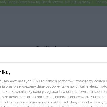
Google Street View na ulicach Tczewa. Aktualizują mapy
Pod wpływem
Znajdź ogłoszenie
niku,
SZUKAJ
z.pl, my oraz naszych 1160 zaufanych partnerów uzyskujemy dostęp
niu oraz przetwarzamy dane osobowe, takie jak unikalne identyfikat
przez urządzenie czy dane przeglądania w celu zapewniania sperson
ych treści, pomiar reklam i treści, badanie odbiorców oraz ulepszan
fani Partnerzy możemy używać dokładnych danych geolokalizacyjn