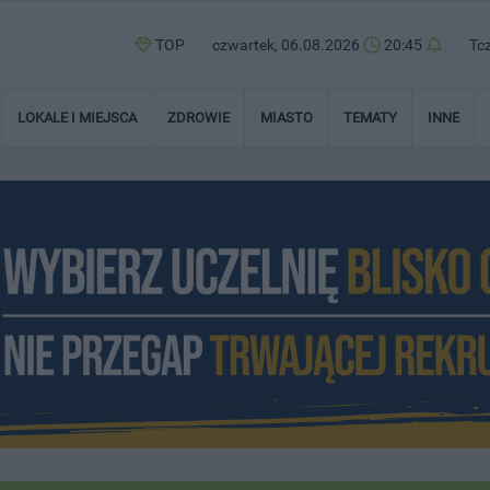
TOP
czwartek, 06.08.2026
20:45
Tc
LOKALE I MIEJSCA
ZDROWIE
MIASTO
TEMATY
INNE