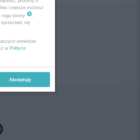
watność, prosimy o
wolna i zawsze możesz
m rogu strony
.
sprzeciwić się
ne!
 naszych serwisów
esz w
Polityce
Akceptuję