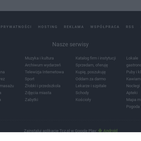
 PRYWATNOŚCI
HOSTING
REKLAMA
WSPÓŁPRACA
RSS
Nasze serwisy
Muzyka i kultura
Katalog firm i instytucji
Lokale
Archiwum wydarzeń
Sprzedam, oferuję
gastron
jna
Telewizja Internetowa
Kupię, poszukuję
Puby i k
rez
Sport
Oddam za darmo
Kawiarn
i masażu
Żłobki i przedszkola
Lekarze i szpitale
Noclegi
a
Zdjęcia miasta
Schody
Apteki
a
Zabytki
Kościoły
Mapa m
Pogoda
Zainstaluj aplikację Tcz.pl w Google Play:
Android