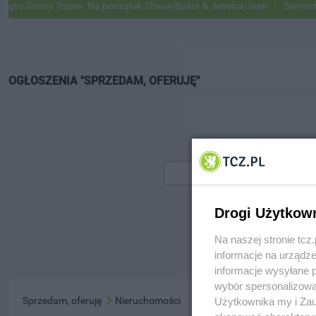
o Gminy Tczew. Na początek Shaun Baker & Jessica Jean
Samochody 
OGŁOSZENIA "SPRZEDAM, OFERUJĘ"
Drogi Użytkow
Na naszej stronie tc
informacje na urządze
informacje wysyłane 
wybór spersonalizowan
Sprzedam, oferuję
Nieruchomości
Użytkownika my i Zau