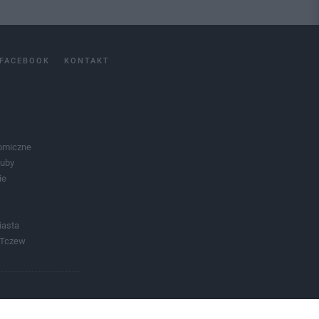
FACEBOOK
KONTAKT
omiczne
luby
ie
iasta
 Tczew