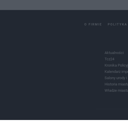
O FIRMIE
POLITYKA
Aktualności
Tcz24
Kronika Policy
Kalendarz imp
Salony urody 
Historia miast
Władze miast