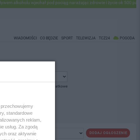
 alkoholu wjechał pod pociąg narażając zdrowie i życie ok 500 pasaże
WIADOMOŚCI
CO BĘDZIE
SPORT
TELEWIZJA
TCZ24
POGODA
pokaż opcje dodatkowe
 i przechowujemy
ory, standardowe
alizowanych reklam,
ie usług. Za zgodą
ych oraz aktywnie
DODAJ OGŁOSZENIE