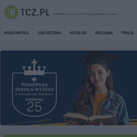
Internetowy Serwis Informacyjny Miasta Tczewa
WIADOMOŚCI
OGŁOSZENIA
KATALOG
REKLAMA
PRACA