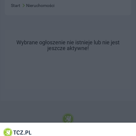
Start
Nieruchomości
Wybrane ogłoszenie nie istnieje lub nie jest
jeszcze aktywne!
© 2001-2026 Tczew - TCZ.PL Sp. z o.o. Internetowy Serwis Informacyjny Miasta
Tczewa