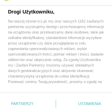
Drogi Użytkowniku,
Na naszej stronie tcz.pl, my oraz naszych 1162 zaufanych
partnerów uzyskujemy dostęp i przechowujemy informacje
na urządzeniu oraz przetwarzamy dane osobowe, takie jak
unikalne identyfikatory, standardowe informacje wysyłane
przez urządzenie czy dane przeglądania w celu
zapewniania spersonalizowanych reklam, wybór
O FIRMIE
POLITYKA PRYWATNOŚCI
HOSTING
spersonalizowanych treści, pomiar reklam i treści, badanie
REKLAMA
WSPÓŁPRACA
RSS
FACEBOOK
KONTAKT
odbiorców oraz ulepszanie usług. Za zgodą Użytkownika
my i Zaufani Partnerzy możemy używać dokładnych
Nasze serwisy
danych geolokalizacyjnych oraz aktywnie skanować
charakterystykę urządzenia do celów identyfikacji.
Aktualności
Muzyka i kultura
Ponieważ cenimy Twoją prywatność, prosimy o zgodę na
Tcz24
Archiwum wydarzeń
korzystanie z tych technologii poprzez kliknięcie
Kronika Policyjna
Telewizja Internetowa
„Akceptuję”. Zgoda jest dobrowolna i zawsze możesz ją
Kalendarz imprez
Sport
zmienić/wycofać klikając przycisk ustawień prywatności
Salony urody i masażu
Żłobki i przedszkola
PARTNERZY
USTAWIENIA
Historia miasta
Zdjęcia miasta
znajdujący się w lewym dolnym rogu strony
. Niektóre
Władze miasta
Zabytki
rodzaje przetwarzania danych nie wymagają zgody