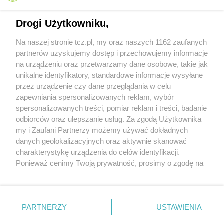
Drogi Użytkowniku,
Na naszej stronie tcz.pl, my oraz naszych 1162 zaufanych
partnerów uzyskujemy dostęp i przechowujemy informacje
na urządzeniu oraz przetwarzamy dane osobowe, takie jak
unikalne identyfikatory, standardowe informacje wysyłane
przez urządzenie czy dane przeglądania w celu
zapewniania spersonalizowanych reklam, wybór
O FIRMIE
POLITYKA PRYWATNOŚCI
HOSTING
spersonalizowanych treści, pomiar reklam i treści, badanie
REKLAMA
WSPÓŁPRACA
RSS
FACEBOOK
KONTAKT
odbiorców oraz ulepszanie usług. Za zgodą Użytkownika
my i Zaufani Partnerzy możemy używać dokładnych
Nasze serwisy
danych geolokalizacyjnych oraz aktywnie skanować
charakterystykę urządzenia do celów identyfikacji.
Aktualności
Muzyka i kultura
Ponieważ cenimy Twoją prywatność, prosimy o zgodę na
Tcz24
Archiwum wydarzeń
korzystanie z tych technologii poprzez kliknięcie
Kronika Policyjna
Telewizja Internetowa
„Akceptuję”. Zgoda jest dobrowolna i zawsze możesz ją
Kalendarz imprez
Sport
zmienić/wycofać klikając przycisk ustawień prywatności
Salony urody i masażu
Żłobki i przedszkola
PARTNERZY
USTAWIENIA
Historia miasta
Zdjęcia miasta
znajdujący się w lewym dolnym rogu strony
. Niektóre
Władze miasta
Zabytki
rodzaje przetwarzania danych nie wymagają zgody