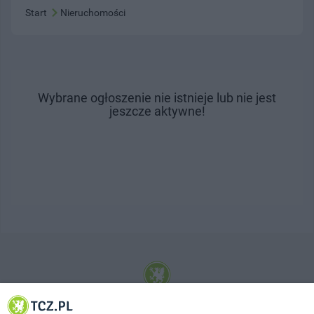
Start
Nieruchomości
Wybrane ogłoszenie nie istnieje lub nie jest
jeszcze aktywne!
© 2001-2026 Tczew - TCZ.PL Sp. z o.o. Internetowy Serwis Informacyjny Miasta
Tczewa