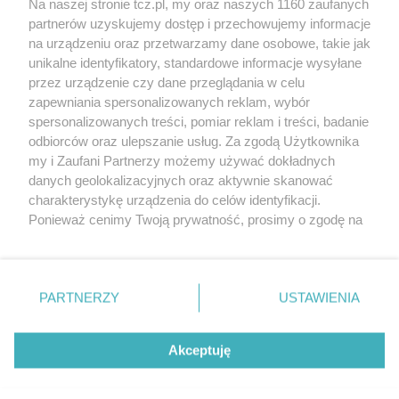
Na naszej stronie tcz.pl, my oraz naszych 1160 zaufanych
partnerów uzyskujemy dostęp i przechowujemy informacje
na urządzeniu oraz przetwarzamy dane osobowe, takie jak
unikalne identyfikatory, standardowe informacje wysyłane
przez urządzenie czy dane przeglądania w celu
zapewniania spersonalizowanych reklam, wybór
O FIRMIE
POLITYKA PRYWATNOŚCI
HOSTING
spersonalizowanych treści, pomiar reklam i treści, badanie
REKLAMA
WSPÓŁPRACA
RSS
FACEBOOK
KONTAKT
odbiorców oraz ulepszanie usług. Za zgodą Użytkownika
my i Zaufani Partnerzy możemy używać dokładnych
Nasze serwisy
danych geolokalizacyjnych oraz aktywnie skanować
charakterystykę urządzenia do celów identyfikacji.
Aktualności
Muzyka i kultura
Ponieważ cenimy Twoją prywatność, prosimy o zgodę na
Tcz24
Archiwum wydarzeń
korzystanie z tych technologii poprzez kliknięcie
Kronika Policyjna
Telewizja Internetowa
„Akceptuję”. Zgoda jest dobrowolna i zawsze możesz ją
Kalendarz imprez
Sport
zmienić/wycofać klikając przycisk ustawień prywatności
Salony urody i masażu
Żłobki i przedszkola
PARTNERZY
USTAWIENIA
Historia miasta
Zdjęcia miasta
znajdujący się w lewym dolnym rogu strony
. Niektóre
Władze miasta
Zabytki
rodzaje przetwarzania danych nie wymagają zgody
użytkownika, ale masz prawo sprzeciwić się takiemu
Akceptuję
przetwarzaniu. Preferencje będą miały zastosowania tylko
na tej witrynie.
Zainstaluj aplikację Tcz.pl w Google Play:
Android