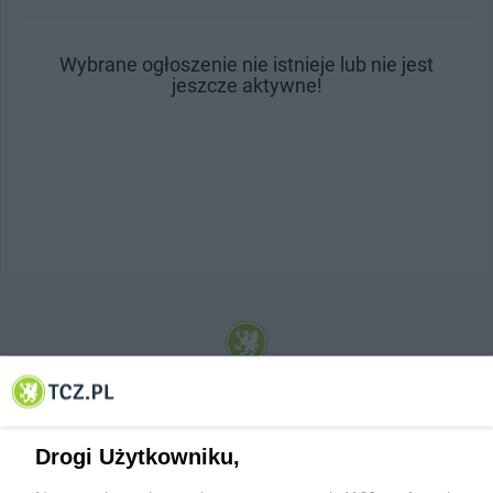
Wybrane ogłoszenie nie istnieje lub nie jest
jeszcze aktywne!
© 2001-2026 Tczew - TCZ.PL Sp. z o.o. Internetowy Serwis Informacyjny Miasta
Tczewa
Drogi Użytkowniku,