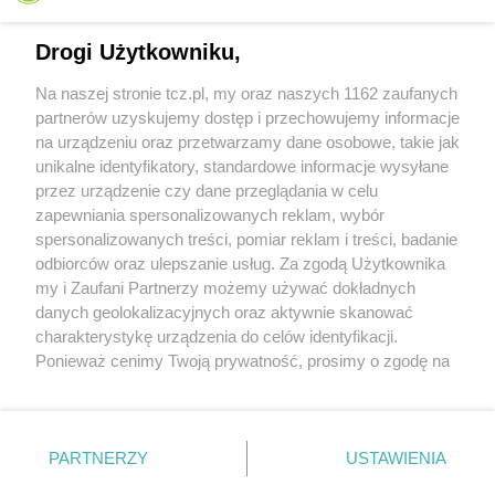
Drogi Użytkowniku,
Na naszej stronie tcz.pl, my oraz naszych 1162 zaufanych
partnerów uzyskujemy dostęp i przechowujemy informacje
na urządzeniu oraz przetwarzamy dane osobowe, takie jak
unikalne identyfikatory, standardowe informacje wysyłane
przez urządzenie czy dane przeglądania w celu
zapewniania spersonalizowanych reklam, wybór
O FIRMIE
POLITYKA PRYWATNOŚCI
HOSTING
spersonalizowanych treści, pomiar reklam i treści, badanie
REKLAMA
WSPÓŁPRACA
RSS
FACEBOOK
KONTAKT
odbiorców oraz ulepszanie usług. Za zgodą Użytkownika
my i Zaufani Partnerzy możemy używać dokładnych
Nasze serwisy
danych geolokalizacyjnych oraz aktywnie skanować
charakterystykę urządzenia do celów identyfikacji.
Aktualności
Muzyka i kultura
Ponieważ cenimy Twoją prywatność, prosimy o zgodę na
Tcz24
Archiwum wydarzeń
korzystanie z tych technologii poprzez kliknięcie
Kronika Policyjna
Telewizja Internetowa
„Akceptuję”. Zgoda jest dobrowolna i zawsze możesz ją
Kalendarz imprez
Sport
zmienić/wycofać klikając przycisk ustawień prywatności
Salony urody i masażu
Żłobki i przedszkola
PARTNERZY
USTAWIENIA
Historia miasta
Zdjęcia miasta
znajdujący się w lewym dolnym rogu strony
. Niektóre
Władze miasta
Zabytki
rodzaje przetwarzania danych nie wymagają zgody