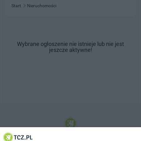
Start
Nieruchomości
Wybrane ogłoszenie nie istnieje lub nie jest
jeszcze aktywne!
© 2001-2026 Tczew - TCZ.PL Sp. z o.o. Internetowy Serwis Informacyjny Miasta
Tczewa