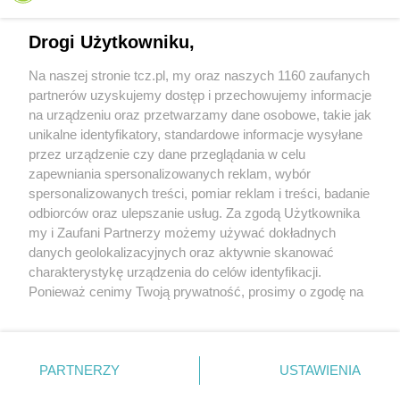
Drogi Użytkowniku,
Na naszej stronie tcz.pl, my oraz naszych 1160 zaufanych
partnerów uzyskujemy dostęp i przechowujemy informacje
na urządzeniu oraz przetwarzamy dane osobowe, takie jak
unikalne identyfikatory, standardowe informacje wysyłane
przez urządzenie czy dane przeglądania w celu
zapewniania spersonalizowanych reklam, wybór
O FIRMIE
POLITYKA PRYWATNOŚCI
HOSTING
spersonalizowanych treści, pomiar reklam i treści, badanie
REKLAMA
WSPÓŁPRACA
RSS
FACEBOOK
KONTAKT
odbiorców oraz ulepszanie usług. Za zgodą Użytkownika
my i Zaufani Partnerzy możemy używać dokładnych
Nasze serwisy
danych geolokalizacyjnych oraz aktywnie skanować
charakterystykę urządzenia do celów identyfikacji.
Aktualności
Muzyka i kultura
Ponieważ cenimy Twoją prywatność, prosimy o zgodę na
Tcz24
Archiwum wydarzeń
korzystanie z tych technologii poprzez kliknięcie
Kronika Policyjna
Telewizja Internetowa
„Akceptuję”. Zgoda jest dobrowolna i zawsze możesz ją
Kalendarz imprez
Sport
zmienić/wycofać klikając przycisk ustawień prywatności
Salony urody i masażu
Żłobki i przedszkola
PARTNERZY
USTAWIENIA
Historia miasta
Zdjęcia miasta
znajdujący się w lewym dolnym rogu strony
. Niektóre
Władze miasta
Zabytki
rodzaje przetwarzania danych nie wymagają zgody