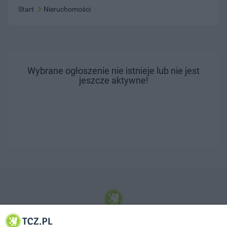
Start
Nieruchomości
Wybrane ogłoszenie nie istnieje lub nie jest
jeszcze aktywne!
© 2001-2026 Tczew - TCZ.PL Sp. z o.o. Internetowy Serwis Informacyjny Miasta
Tczewa