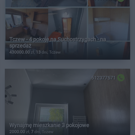
Tczew - 4 pokoje na Suchostrzygach - na
sprzedaż
430000.00
zł,
13
dni, Tczew
512377571
Wynajmę mieszkanie 3 pokojowe
2000.00
zł,
7
dni, Tczew