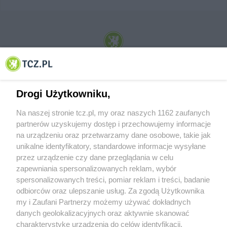
© 2001-2026 Tczew - TCZ.PL Sp. z o.o. Internetowy Serwis Informacyjny Miasta
Tczewa
Drogi Użytkowniku,
Na naszej stronie tcz.pl, my oraz naszych 1162 zaufanych
partnerów uzyskujemy dostęp i przechowujemy informacje
na urządzeniu oraz przetwarzamy dane osobowe, takie jak
unikalne identyfikatory, standardowe informacje wysyłane
przez urządzenie czy dane przeglądania w celu
zapewniania spersonalizowanych reklam, wybór
O FIRMIE
POLITYKA PRYWATNOŚCI
HOSTING
spersonalizowanych treści, pomiar reklam i treści, badanie
REKLAMA
WSPÓŁPRACA
RSS
FACEBOOK
KONTAKT
odbiorców oraz ulepszanie usług. Za zgodą Użytkownika
my i Zaufani Partnerzy możemy używać dokładnych
Nasze serwisy
danych geolokalizacyjnych oraz aktywnie skanować
charakterystykę urządzenia do celów identyfikacji.