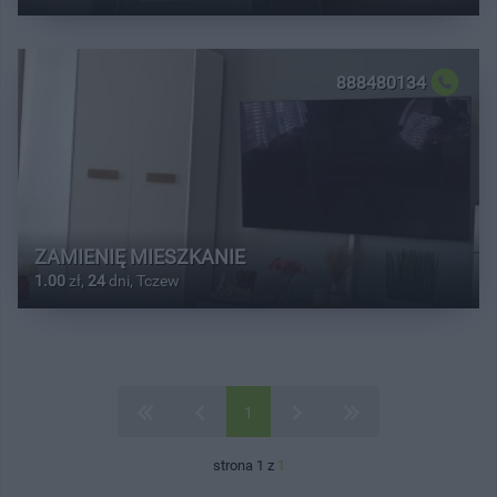
888480134
ZAMIENIĘ MIESZKANIE
1.00
zł,
24
dni, Tczew
1
strona 1 z
1