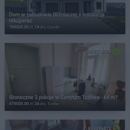
Dom w zabudowie Bliźniaczej + instalacja
rekuperac
789000.00
zł,
14
dni, Czarlin
884518028
Słoneczne 3 pokoje w Centrum Tczewa - 64 m?
479000.00
zł,
24
dni, Tczew
693396872