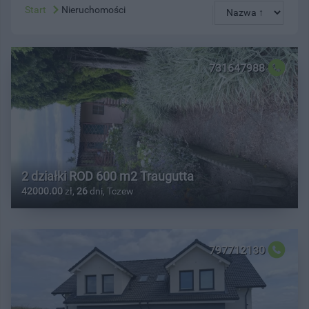
Start
Nieruchomości
731647988
2 działki ROD 600 m2 Traugutta
42000.00
zł,
26
dni, Tczew
797712130