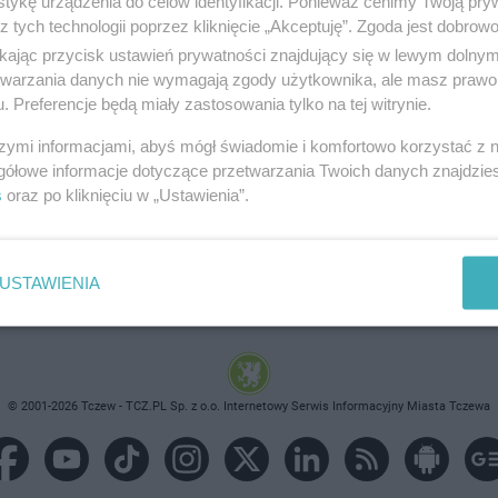
tykę urządzenia do celów identyfikacji. Ponieważ cenimy Twoją pry
z tych technologii poprzez kliknięcie „Akceptuję”. Zgoda jest dobro
ikając przycisk ustawień prywatności znajdujący się w lewym dolny
etwarzania danych nie wymagają zgody użytkownika, ale masz prawo 
. Preferencje będą miały zastosowania tylko na tej witrynie.
brane ogłoszenie nie istnieje lub nie jest jeszcze aktyw
szymi informacjami, abyś mógł świadomie i komfortowo korzystać z
gółowe informacje dotyczące przetwarzania Twoich danych znajdzi
s
oraz po kliknięciu w „Ustawienia”.
USTAWIENIA
© 2001-2026 Tczew - TCZ.PL Sp. z o.o. Internetowy Serwis Informacyjny Miasta Tczewa