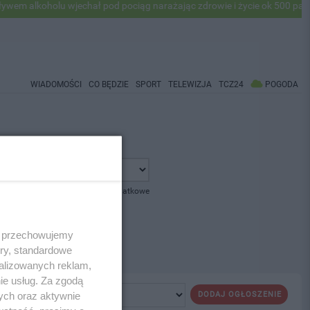
 alkoholu wjechał pod pociąg narażając zdrowie i życie ok 500 pasaże
WIADOMOŚCI
CO BĘDZIE
SPORT
TELEWIZJA
TCZ24
POGODA
pokaż opcje dodatkowe
 i przechowujemy
ory, standardowe
alizowanych reklam,
ie usług. Za zgodą
ych oraz aktywnie
DODAJ OGŁOSZENIE