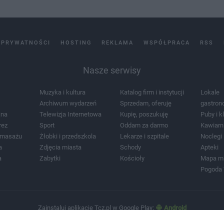
 PRYWATNOŚCI
HOSTING
REKLAMA
WSPÓŁPRACA
RSS
Nasze serwisy
Muzyka i kultura
Katalog firm i instytucji
Lokale
Archiwum wydarzeń
Sprzedam, oferuję
gastron
jna
Telewizja Internetowa
Kupię, poszukuję
Puby i k
rez
Sport
Oddam za darmo
Kawiarn
i masażu
Żłobki i przedszkola
Lekarze i szpitale
Noclegi
a
Zdjęcia miasta
Schody
Apteki
a
Zabytki
Kościoły
Mapa m
Pogoda
Zainstaluj aplikację Tcz.pl w Google Play:
Android