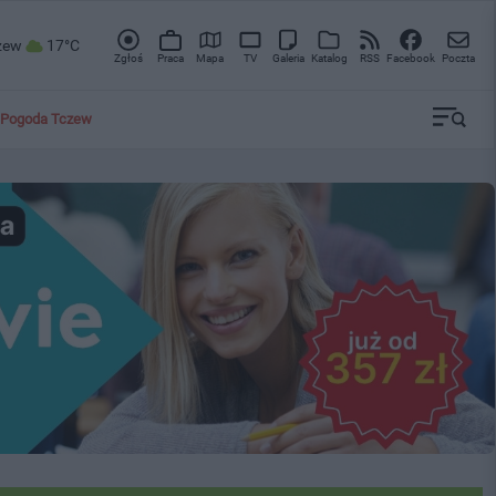
zew
17°C
Zgłoś
Praca
Mapa
TV
Galeria
Katalog
RSS
Facebook
Poczta
Pogoda Tczew