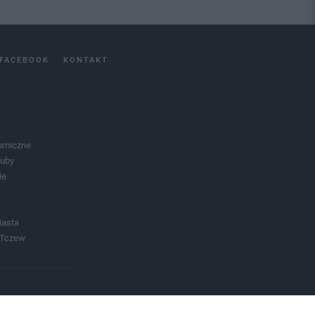
FACEBOOK
KONTAKT
omiczne
luby
ie
iasta
 Tczew