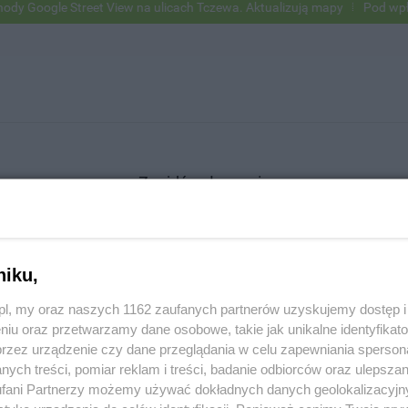
Google Street View na ulicach Tczewa. Aktualizują mapy
Pod wpływem
Znajdź ogłoszenie
niku,
SZUKAJ
z.pl, my oraz naszych 1162 zaufanych partnerów uzyskujemy dostęp
niu oraz przetwarzamy dane osobowe, takie jak unikalne identyfikat
przez urządzenie czy dane przeglądania w celu zapewniania sperson
ych treści, pomiar reklam i treści, badanie odbiorców oraz ulepszan
fani Partnerzy możemy używać dokładnych danych geolokalizacyjn