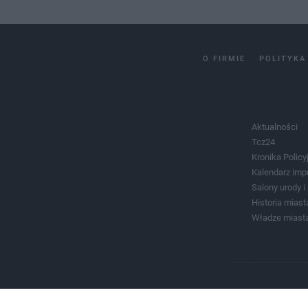
O FIRMIE
POLITYKA
Aktualności
Tcz24
Kronika Policy
Kalendarz imp
Salony urody 
Historia miast
Władze miast