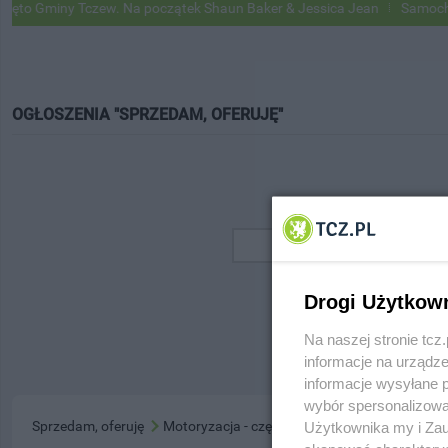
o Gminy Tczew. Na początek Shaun Baker & Jessica Jean
Samochody 
OGŁOSZENIA "SPRZEDAM, OFERUJĘ"
Drogi Użytkow
Na naszej stronie tc
informacje na urządze
informacje wysyłane 
wybór spersonalizowan
Sprzedam, oferuję
Motoryzacja - części
Użytkownika my i Zau