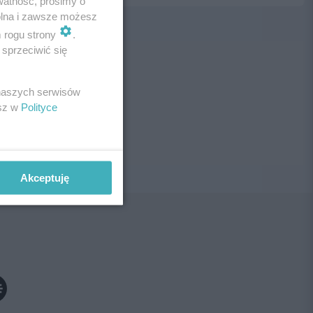
watność, prosimy o
wolna i zawsze możesz
m rogu strony
.
sprzeciwić się
ne!
 naszych serwisów
esz w
Polityce
Akceptuję