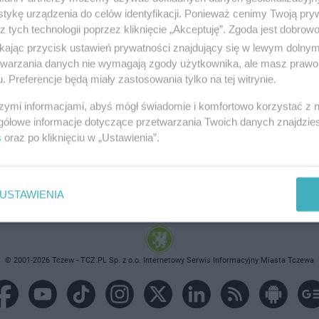
tykę urządzenia do celów identyfikacji. Ponieważ cenimy Twoją pry
z tych technologii poprzez kliknięcie „Akceptuję”. Zgoda jest dobro
ikając przycisk ustawień prywatności znajdujący się w lewym dolny
etwarzania danych nie wymagają zgody użytkownika, ale masz prawo 
brane ogłoszenie nie istnieje lub nie jest jeszcze aktyw
. Preferencje będą miały zastosowania tylko na tej witrynie.
szymi informacjami, abyś mógł świadomie i komfortowo korzystać z
gółowe informacje dotyczące przetwarzania Twoich danych znajdzi
s
oraz po kliknięciu w „Ustawienia”.
USTAWIENIA
© 2001-2026 Tczew - TCZ.PL Sp. z o.o. Internetowy Serwis Informacyjny Miasta Tczewa