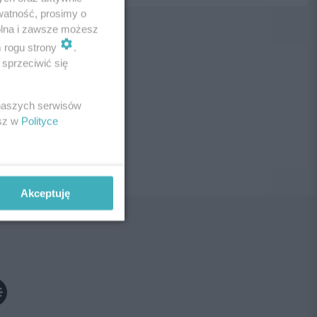
watność, prosimy o
wolna i zawsze możesz
m rogu strony
.
sprzeciwić się
ne!
 naszych serwisów
esz w
Polityce
Akceptuję