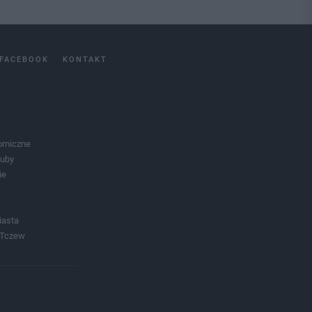
FACEBOOK
KONTAKT
omiczne
luby
ie
iasta
 Tczew