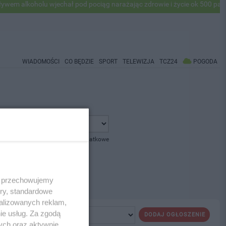
 alkoholu wjechał pod pociąg narażając zdrowie i życie ok 500 pasaże
WIADOMOŚCI
CO BĘDZIE
SPORT
TELEWIZJA
TCZ24
POGODA
pokaż opcje dodatkowe
 i przechowujemy
ory, standardowe
alizowanych reklam,
ie usług. Za zgodą
DODAJ OGŁOSZENIE
ych oraz aktywnie