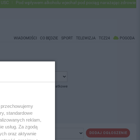
C
Pod wpływem alkoholu wjechał pod pociąg narażając zdrowie i życi
WIADOMOŚCI
CO BĘDZIE
SPORT
TELEWIZJA
TCZ24
POGODA
pokaż opcje dodatkowe
 i przechowujemy
ory, standardowe
alizowanych reklam,
ie usług. Za zgodą
ych oraz aktywnie
DODAJ OGŁOSZENIE