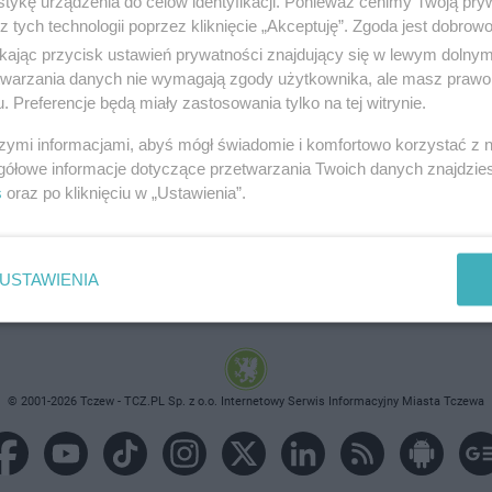
tykę urządzenia do celów identyfikacji. Ponieważ cenimy Twoją pry
z tych technologii poprzez kliknięcie „Akceptuję”. Zgoda jest dobro
ikając przycisk ustawień prywatności znajdujący się w lewym dolny
etwarzania danych nie wymagają zgody użytkownika, ale masz prawo 
. Preferencje będą miały zastosowania tylko na tej witrynie.
brane ogłoszenie nie istnieje lub nie jest jeszcze aktyw
szymi informacjami, abyś mógł świadomie i komfortowo korzystać z
gółowe informacje dotyczące przetwarzania Twoich danych znajdzi
s
oraz po kliknięciu w „Ustawienia”.
USTAWIENIA
© 2001-2026 Tczew - TCZ.PL Sp. z o.o. Internetowy Serwis Informacyjny Miasta Tczewa