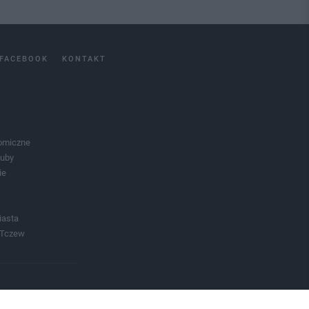
FACEBOOK
KONTAKT
omiczne
luby
ie
iasta
 Tczew