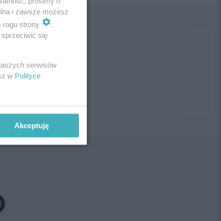
watność, prosimy o
wolna i zawsze możesz
m rogu strony
.
sprzeciwić się
ne!
 naszych serwisów
esz w
Polityce
Akceptuję