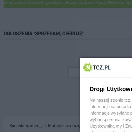
 pozostaje w swoich granicach. Rozporządzenie Rady Ministrów opubl
OGŁOSZENIA "SPRZEDAM, OFERUJĘ"
Drogi Użytkow
Na naszej stronie tc
informacje na urządze
informacje wysyłane 
wybór spersonalizowan
Sprzedam, oferuję
Motoryzacja - części
Użytkownika my i Zau