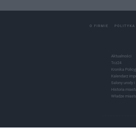
O FIRMIE
POLITYKA
Aktualności
Tcz24
Kronika Policy
Kalendarz imp
Salony urody 
Historia miast
Władze miast