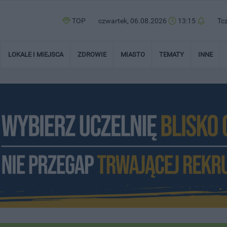
TOP
czwartek, 06.08.2026
13:15
Tc
LOKALE I MIEJSCA
ZDROWIE
MIASTO
TEMATY
INNE