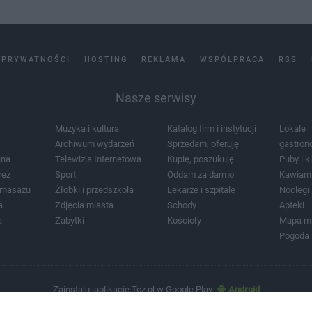
 PRYWATNOŚCI
HOSTING
REKLAMA
WSPÓŁPRACA
RSS
Nasze serwisy
Muzyka i kultura
Katalog firm i instytucji
Lokale
Archiwum wydarzeń
Sprzedam, oferuję
gastron
jna
Telewizja Internetowa
Kupię, poszukuję
Puby i k
rez
Sport
Oddam za darmo
Kawiarn
i masażu
Żłobki i przedszkola
Lekarze i szpitale
Noclegi
a
Zdjęcia miasta
Schody
Apteki
a
Zabytki
Kościoły
Mapa m
Pogoda
Zainstaluj aplikację Tcz.pl w Google Play:
Android