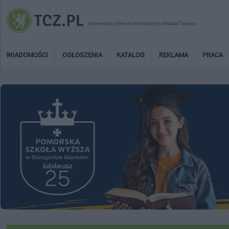
Internetowy Serwis Informacyjny Miasta Tczewa
WIADOMOŚCI
OGŁOSZENIA
KATALOG
REKLAMA
PRACA