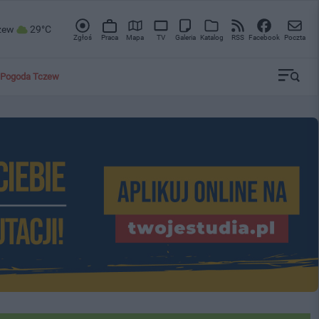
zew
29°C
Zgłoś
Praca
Mapa
TV
Galeria
Katalog
RSS
Facebook
Poczta
Pogoda Tczew