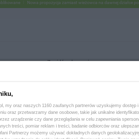
ikowane
Nowa propozycja zamiast wieżowca na dawnej działce po US
Znajdź ogłoszenie
niku,
SZUKAJ
z.pl, my oraz naszych 1160 zaufanych partnerów uzyskujemy dostęp
niu oraz przetwarzamy dane osobowe, takie jak unikalne identyfikat
przez urządzenie czy dane przeglądania w celu zapewniania sperson
ych treści, pomiar reklam i treści, badanie odbiorców oraz ulepszan
fani Partnerzy możemy używać dokładnych danych geolokalizacyjn