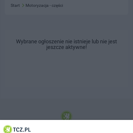
Start
Motoryzacja - części
Wybrane ogłoszenie nie istnieje lub nie jest
jeszcze aktywne!
© 2001-2026 Tczew - TCZ.PL Sp. z o.o. Internetowy Serwis Informacyjny Miasta
Tczewa