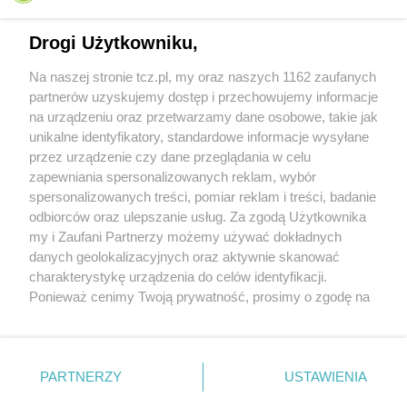
Drogi Użytkowniku,
Na naszej stronie tcz.pl, my oraz naszych 1162 zaufanych
partnerów uzyskujemy dostęp i przechowujemy informacje
na urządzeniu oraz przetwarzamy dane osobowe, takie jak
unikalne identyfikatory, standardowe informacje wysyłane
przez urządzenie czy dane przeglądania w celu
zapewniania spersonalizowanych reklam, wybór
O FIRMIE
POLITYKA PRYWATNOŚCI
HOSTING
spersonalizowanych treści, pomiar reklam i treści, badanie
REKLAMA
WSPÓŁPRACA
RSS
FACEBOOK
KONTAKT
odbiorców oraz ulepszanie usług. Za zgodą Użytkownika
my i Zaufani Partnerzy możemy używać dokładnych
Nasze serwisy
danych geolokalizacyjnych oraz aktywnie skanować
charakterystykę urządzenia do celów identyfikacji.
Aktualności
Muzyka i kultura
Ponieważ cenimy Twoją prywatność, prosimy o zgodę na
Tcz24
Archiwum wydarzeń
korzystanie z tych technologii poprzez kliknięcie
Kronika Policyjna
Telewizja Internetowa
„Akceptuję”. Zgoda jest dobrowolna i zawsze możesz ją
Kalendarz imprez
Sport
zmienić/wycofać klikając przycisk ustawień prywatności
Salony urody i masażu
Żłobki i przedszkola
PARTNERZY
USTAWIENIA
Historia miasta
Zdjęcia miasta
znajdujący się w lewym dolnym rogu strony
. Niektóre
Władze miasta
Zabytki
rodzaje przetwarzania danych nie wymagają zgody