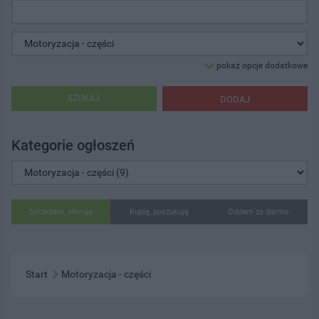
pokaż opcje dodatkowe
SZUKAJ
DODAJ
Kategorie ogłoszeń
Sprzedam, oferuję
Kupię, poszukuję
Oddam za darmo
Start
Motoryzacja - części