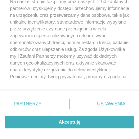
Na naszej stronie tcz.pl, my oraz naszych 1160 zaufanych
partnerów uzyskujemy dostęp i przechowujemy informacje
na urządzeniu oraz przetwarzamy dane osobowe, takie jak
unikalne identyfikatory, standardowe informacje wysyłane
przez urządzenie czy dane przeglądania w celu
zapewniania spersonalizowanych reklam, wybór
O FIRMIE
POLITYKA PRYWATNOŚCI
HOSTING
spersonalizowanych treści, pomiar reklam i treści, badanie
REKLAMA
WSPÓŁPRACA
RSS
FACEBOOK
KONTAKT
odbiorców oraz ulepszanie usług. Za zgodą Użytkownika
my i Zaufani Partnerzy możemy używać dokładnych
Nasze serwisy
danych geolokalizacyjnych oraz aktywnie skanować
charakterystykę urządzenia do celów identyfikacji.
Aktualności
Muzyka i kultura
Ponieważ cenimy Twoją prywatność, prosimy o zgodę na
Tcz24
Archiwum wydarzeń
korzystanie z tych technologii poprzez kliknięcie
Kronika Policyjna
Telewizja Internetowa
„Akceptuję”. Zgoda jest dobrowolna i zawsze możesz ją
Kalendarz imprez
Sport
zmienić/wycofać klikając przycisk ustawień prywatności
Salony urody i masażu
Żłobki i przedszkola
PARTNERZY
USTAWIENIA
Historia miasta
Zdjęcia miasta
znajdujący się w lewym dolnym rogu strony
. Niektóre
Władze miasta
Zabytki
rodzaje przetwarzania danych nie wymagają zgody
użytkownika, ale masz prawo sprzeciwić się takiemu
Akceptuję
przetwarzaniu. Preferencje będą miały zastosowania tylko
na tej witrynie.
Zainstaluj aplikację Tcz.pl w Google Play:
Android