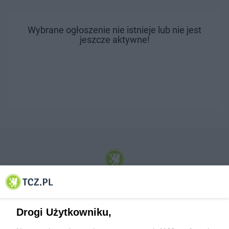
Wybrane ogłoszenie nie istnieje lub nie jest
jeszcze aktywne!
© 2001-2026 Tczew - TCZ.PL Sp. z o.o. Internetowy Serwis Informacyjny Miasta
Tczewa
Drogi Użytkowniku,