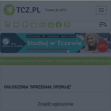
Tczew
20°C
Toggl
naviga
zew pozostaje w swoich granicach. Rozporządzenie Rady Ministrów opu
OGŁOSZENIA "SPRZEDAM, OFERUJĘ"
Znajdź ogłoszenie