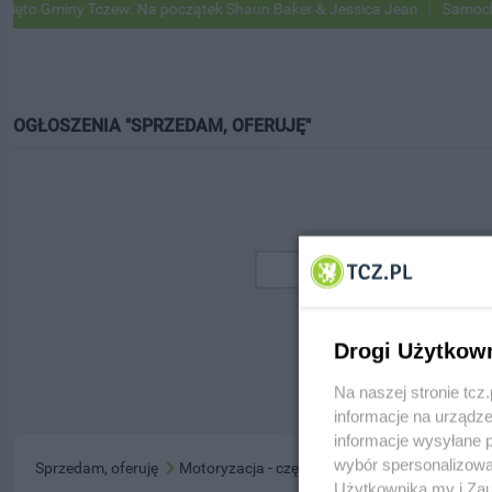
o Gminy Tczew. Na początek Shaun Baker & Jessica Jean
Samochody 
OGŁOSZENIA "SPRZEDAM, OFERUJĘ"
Drogi Użytkow
Na naszej stronie tc
informacje na urządze
informacje wysyłane 
wybór spersonalizowan
Sprzedam, oferuję
Motoryzacja - części
Użytkownika my i Zau