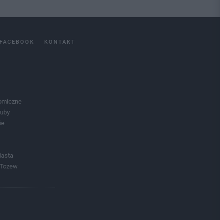
FACEBOOK
KONTAKT
omiczne
luby
ie
iasta
 Tczew