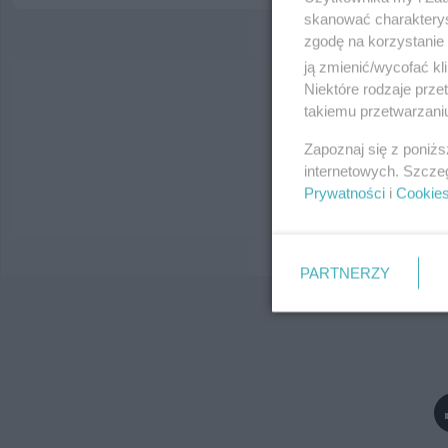
skanować charakterys
zgodę na korzystanie 
ją zmienić/wycofać kl
Niektóre rodzaje prz
Wy
takiemu przetwarzaniu
Zapoznaj się z poniż
internetowych. Szcze
Prywatności
i
Cookie
PARTNERZY