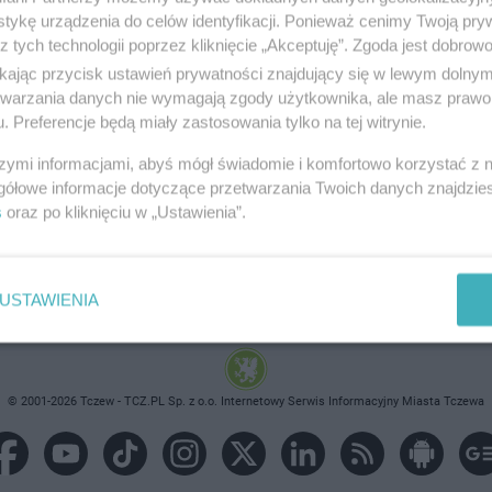
tykę urządzenia do celów identyfikacji. Ponieważ cenimy Twoją pry
z tych technologii poprzez kliknięcie „Akceptuję”. Zgoda jest dobro
ikając przycisk ustawień prywatności znajdujący się w lewym dolny
etwarzania danych nie wymagają zgody użytkownika, ale masz prawo 
brane ogłoszenie nie istnieje lub nie jest jeszcze aktyw
. Preferencje będą miały zastosowania tylko na tej witrynie.
szymi informacjami, abyś mógł świadomie i komfortowo korzystać z
gółowe informacje dotyczące przetwarzania Twoich danych znajdzi
s
oraz po kliknięciu w „Ustawienia”.
USTAWIENIA
© 2001-2026 Tczew - TCZ.PL Sp. z o.o. Internetowy Serwis Informacyjny Miasta Tczewa