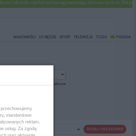
 alkoholu wjechał pod pociąg narażając zdrowie i życie ok 500 pasaże
WIADOMOŚCI
CO BĘDZIE
SPORT
TELEWIZJA
TCZ24
POGODA
pokaż opcje dodatkowe
 i przechowujemy
ory, standardowe
alizowanych reklam,
ie usług. Za zgodą
DODAJ OGŁOSZENIE
ych oraz aktywnie