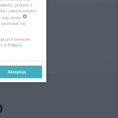
watność, prosimy o
wolna i zawsze możesz
m rogu strony
.
sprzeciwić się
ne!
 naszych serwisów
esz w
Polityce
Akceptuję