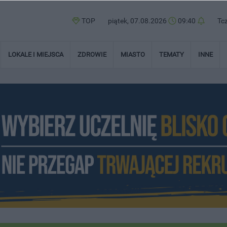
TOP
piątek, 07.08.2026
09:40
Tc
LOKALE I MIEJSCA
ZDROWIE
MIASTO
TEMATY
INNE