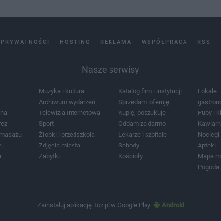
 PRYWATNOŚCI
HOSTING
REKLAMA
WSPÓŁPRACA
RSS
Nasze serwisy
Muzyka i kultura
Katalog firm i instytucji
Lokale
Archiwum wydarzeń
Sprzedam, oferuję
gastron
jna
Telewizja Internetowa
Kupię, poszukuję
Puby i k
rez
Sport
Oddam za darmo
Kawiarn
i masażu
Żłobki i przedszkola
Lekarze i szpitale
Noclegi
a
Zdjęcia miasta
Schody
Apteki
a
Zabytki
Kościoły
Mapa m
Pogoda
Zainstaluj aplikację Tcz.pl w Google Play:
Android