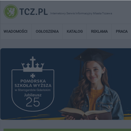
Internetowy Serwis Informacyjny Miasta Tczewa
WIADOMOŚCI
OGŁOSZENIA
KATALOG
REKLAMA
PRACA