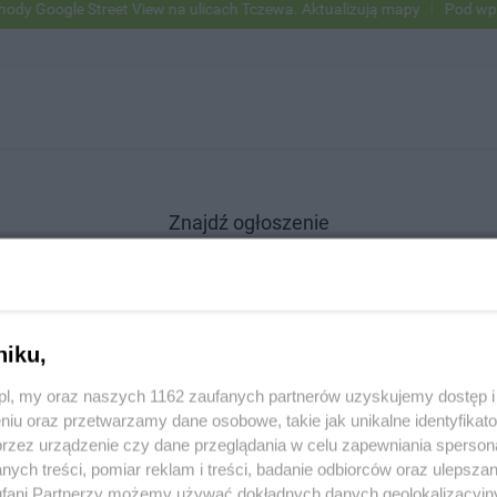
Google Street View na ulicach Tczewa. Aktualizują mapy
Pod wpływem
Znajdź ogłoszenie
niku,
SZUKAJ
z.pl, my oraz naszych 1162 zaufanych partnerów uzyskujemy dostęp
niu oraz przetwarzamy dane osobowe, takie jak unikalne identyfikat
przez urządzenie czy dane przeglądania w celu zapewniania sperson
ych treści, pomiar reklam i treści, badanie odbiorców oraz ulepszan
fani Partnerzy możemy używać dokładnych danych geolokalizacyjn