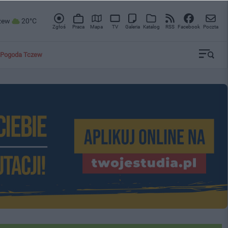
zew
20°C
Zgłoś
Praca
Mapa
TV
Galeria
Katalog
RSS
Facebook
Poczta
Pogoda Tczew