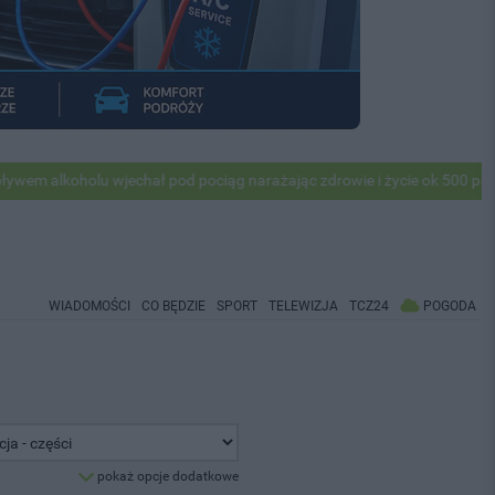
wjechał pod pociąg narażając zdrowie i życie ok 500 pasażerów! PKP a
WIADOMOŚCI
CO BĘDZIE
SPORT
TELEWIZJA
TCZ24
POGODA
pokaż opcje dodatkowe