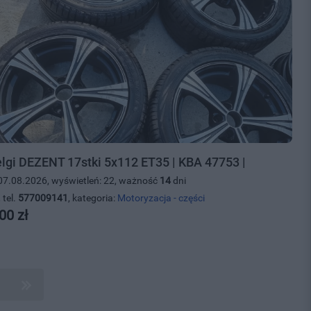
elgi DEZENT 17stki 5x112 ET35 | KBA 47753 |
07.08.2026, wyświetleń: 22, ważność
14
dni
 tel.
577009141
, kategoria:
Motoryzacja - części
00 zł