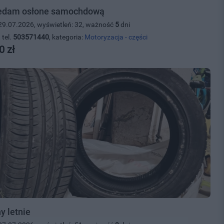
edam osłone samochdową
29.07.2026, wyświetleń: 32, ważność
5
dni
 tel.
503571440
, kategoria:
Motoryzacja - części
0 zł
y letnie