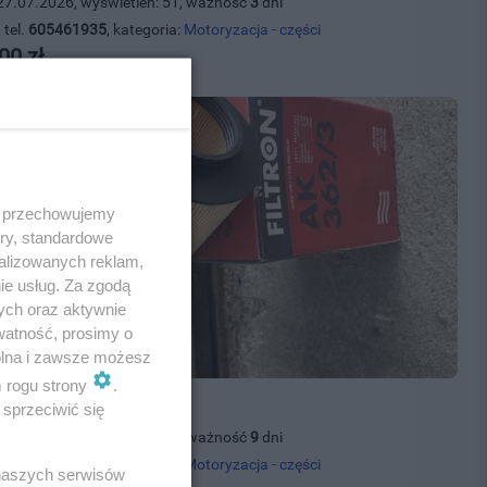
27.07.2026, wyświetleń: 51, ważność
3
dni
 tel.
605461935
, kategoria:
Motoryzacja - części
00 zł
 i przechowujemy
ory, standardowe
alizowanych reklam,
ie usług. Za zgodą
ych oraz aktywnie
watność, prosimy o
wolna i zawsze możesz
m rogu strony
.
 powietrza AK 362/3
sprzeciwić się
02.08.2026, wyświetleń: 17, ważność
9
dni
 tel.
505864868
, kategoria:
Motoryzacja - części
 naszych serwisów