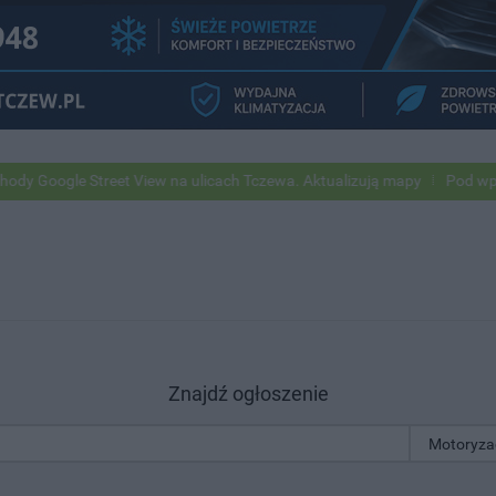
eet View na ulicach Tczewa. Aktualizują mapy
Pod wpływem alkoholu 
Znajdź ogłoszenie