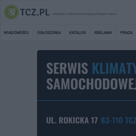
Internetowy Serwis Informacyjny Miasta Tczewa
WIADOMOŚCI
OGŁOSZENIA
KATALOG
REKLAMA
PRACA