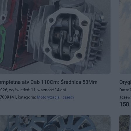
ompletna atv Cab 110Cm: Średnica 53Mm
Oryg
2026, wyświetleń: 11, ważność
14
dni
Data: 
7009141
, kategoria:
Motoryzacja - części
Tczew,
150.