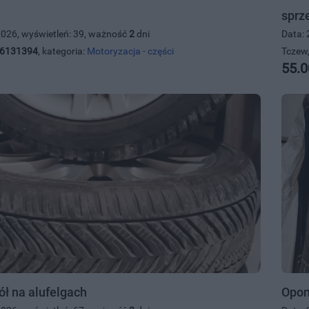
sprz
2026, wyświetleń: 39, ważność
2
dni
Data: 
6131394
, kategoria:
Motoryzacja - części
Tczew,
55.0
ół na alufelgach
Opon