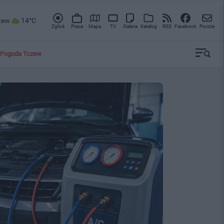
zew
14°C
Zgłoś
Praca
Mapa
TV
Galeria
Katalog
RSS
Facebook
Poczta
Pogoda Tczew