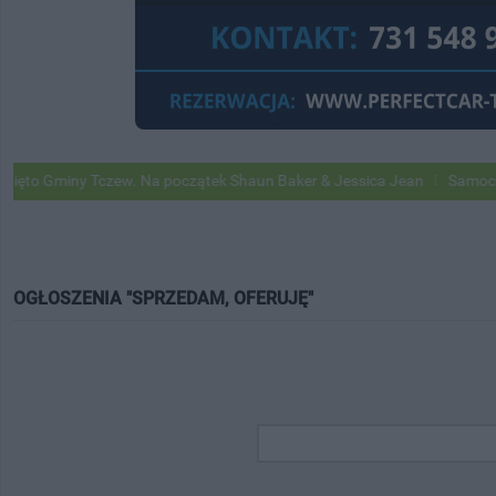
czew. Na początek Shaun Baker & Jessica Jean
Samochody Google Str
OGŁOSZENIA "SPRZEDAM, OFERUJĘ"