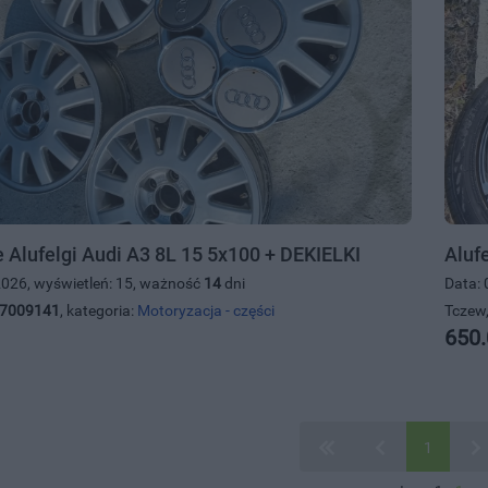
 Alufelgi Audi A3 8L 15 5x100 + DEKIELKI
Aluf
2026, wyświetleń: 15, ważność
14
dni
Data: 
7009141
, kategoria:
Motoryzacja - części
Tczew,
650.
1