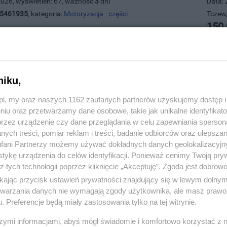
2026, wyświetleń: 67, ważność
3
dni
Data: 
5461935
, kategoria:
Motoryzacja - części
Tczew,
150.
niku,
z.pl, my oraz naszych 1162 zaufanych partnerów uzyskujemy dostęp
niu oraz przetwarzamy dane osobowe, takie jak unikalne identyfikat
przez urządzenie czy dane przeglądania w celu zapewniania sperson
ych treści, pomiar reklam i treści, badanie odbiorców oraz ulepszan
fani Partnerzy możemy używać dokładnych danych geolokalizacyjn
tykę urządzenia do celów identyfikacji. Ponieważ cenimy Twoją pry
z tych technologii poprzez kliknięcie „Akceptuję”. Zgoda jest dobro
ikając przycisk ustawień prywatności znajdujący się w lewym dolny
 antene samochdową
Filtr
etwarzania danych nie wymagają zgody użytkownika, ale masz prawo 
. Preferencje będą miały zastosowania tylko na tej witrynie.
2026, wyświetleń: 30, ważność
3
dni
Data: 
3571440
, kategoria:
Motoryzacja - części
Tczew,
szymi informacjami, abyś mógł świadomie i komfortowo korzystać z