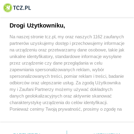
© 2001-2026 Tczew - TCZ.PL Sp. z o.o. Internetowy Serwis Informacyjny Miasta
Tczewa
Drogi Użytkowniku,
Na naszej stronie tcz.pl, my oraz naszych 1162 zaufanych
partnerów uzyskujemy dostęp i przechowujemy informacje
na urządzeniu oraz przetwarzamy dane osobowe, takie jak
unikalne identyfikatory, standardowe informacje wysyłane
przez urządzenie czy dane przeglądania w celu
zapewniania spersonalizowanych reklam, wybór
O FIRMIE
POLITYKA PRYWATNOŚCI
HOSTING
spersonalizowanych treści, pomiar reklam i treści, badanie
REKLAMA
WSPÓŁPRACA
RSS
FACEBOOK
KONTAKT
odbiorców oraz ulepszanie usług. Za zgodą Użytkownika
my i Zaufani Partnerzy możemy używać dokładnych
Nasze serwisy
danych geolokalizacyjnych oraz aktywnie skanować
charakterystykę urządzenia do celów identyfikacji.
Aktualności
Muzyka i kultura
Ponieważ cenimy Twoją prywatność, prosimy o zgodę na
Tcz24
Archiwum wydarzeń
korzystanie z tych technologii poprzez kliknięcie
Kronika Policyjna
Telewizja Internetowa
„Akceptuję”. Zgoda jest dobrowolna i zawsze możesz ją
Kalendarz imprez
Sport
zmienić/wycofać klikając przycisk ustawień prywatności
Salony urody i masażu
Żłobki i przedszkola