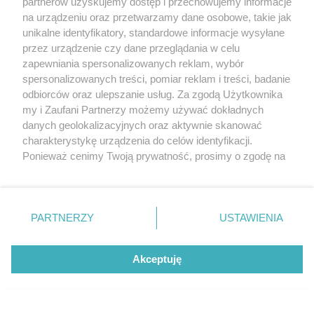
partnerów uzyskujemy dostęp i przechowujemy informacje
na urządzeniu oraz przetwarzamy dane osobowe, takie jak
unikalne identyfikatory, standardowe informacje wysyłane
przez urządzenie czy dane przeglądania w celu
zapewniania spersonalizowanych reklam, wybór
O FIRMIE
POLITYKA PRYWATNOŚCI
HOSTING
spersonalizowanych treści, pomiar reklam i treści, badanie
REKLAMA
WSPÓŁPRACA
RSS
FACEBOOK
KONTAKT
odbiorców oraz ulepszanie usług. Za zgodą Użytkownika
my i Zaufani Partnerzy możemy używać dokładnych
Nasze serwisy
danych geolokalizacyjnych oraz aktywnie skanować
charakterystykę urządzenia do celów identyfikacji.
Aktualności
Muzyka i kultura
Ponieważ cenimy Twoją prywatność, prosimy o zgodę na
Tcz24
Archiwum wydarzeń
korzystanie z tych technologii poprzez kliknięcie
Kronika Policyjna
Telewizja Internetowa
„Akceptuję”. Zgoda jest dobrowolna i zawsze możesz ją
Kalendarz imprez
Sport
zmienić/wycofać klikając przycisk ustawień prywatności
Salony urody i masażu
Żłobki i przedszkola
PARTNERZY
USTAWIENIA
Historia miasta
Zdjęcia miasta
znajdujący się w lewym dolnym rogu strony
. Niektóre
Władze miasta
Zabytki
rodzaje przetwarzania danych nie wymagają zgody
użytkownika, ale masz prawo sprzeciwić się takiemu
Akceptuję
przetwarzaniu. Preferencje będą miały zastosowania tylko
na tej witrynie.
Zainstaluj aplikację Tcz.pl w Google Play:
Android
Zapoznaj się z poniższymi informacjami, abyś mógł