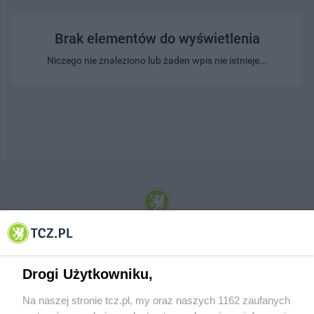
Brak elementów do wyświetlenia
Niczego nie znaleziono lub żaden wpis nie istnieje...
© 2001-2026 Tczew - TCZ.PL Sp. z o.o. Internetowy Serwis Informacyjny Miasta
Tczewa
Drogi Użytkowniku,
Na naszej stronie tcz.pl, my oraz naszych 1162 zaufanych