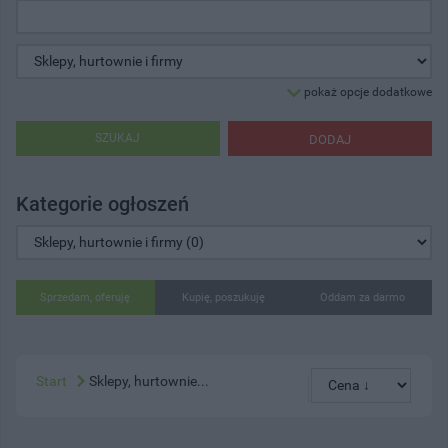
pokaż opcje dodatkowe
SZUKAJ
DODAJ
Kategorie ogłoszeń
Sprzedam, oferuję
Kupię, poszukuję
Oddam za darmo
Start
Sklepy, hurtownie...