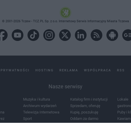
© 2001-2026 Tczew - TCZ.PL Sp. z o.o. Internetowy Serwis Informacyjny Miasta Tczewa
 PRYWATNOŚCI
HOSTING
REKLAMA
WSPÓŁPRACA
RSS
Nasze serwisy
Muzyka i kultura
Katalog firm i instytucji
Lokale
Archiwum wydarzeń
Sprzedam, oferuję
gastron
jna
Telewizja Internetowa
Kupię, poszukuję
Puby i k
rez
Sport
Oddam za darmo
Kawiarn
i masażu
Żłobki i przedszkola
Lekarze i szpitale
Noclegi