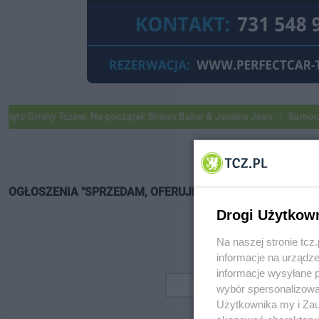
o Gminy Tczew. Na początek Shaun Baker & Jessica Jean
Samochody G
OGŁOSZENIA "SPRZEDAM, OFERUJĘ"
Drogi Użytkow
Na naszej stronie tc
informacje na urządze
informacje wysyłane 
wybór spersonalizowan
Użytkownika my i Zau