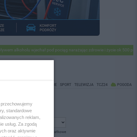
 alkoholu wjechał pod pociąg narażając zdrowie i życie ok 500 pasaże
WIADOMOŚCI
CO BĘDZIE
SPORT
TELEWIZJA
TCZ24
POGODA
 i przechowujemy
ory, standardowe
alizowanych reklam,
ie usług. Za zgodą
ych oraz aktywnie
pokaż opcje dodatkowe