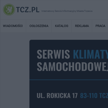
Internetowy Serwis Informacyjny Miasta Tczewa
WIADOMOŚCI
OGŁOSZENIA
KATALOG
REKLAMA
PRACA