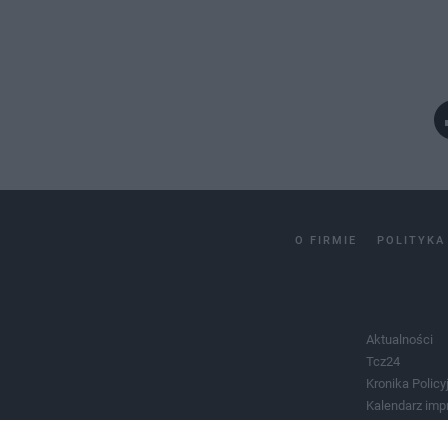
O FIRMIE
POLITYKA
Aktualności
Tcz24
Kronika Policy
Kalendarz imp
Salony urody 