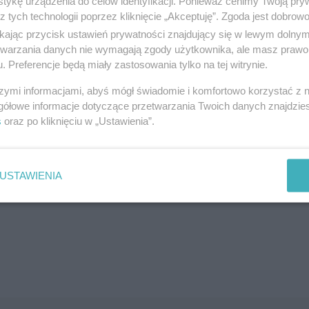
tykę urządzenia do celów identyfikacji. Ponieważ cenimy Twoją pry
z tych technologii poprzez kliknięcie „Akceptuję”. Zgoda jest dobro
SZUKAJ
ikając przycisk ustawień prywatności znajdujący się w lewym dolny
etwarzania danych nie wymagają zgody użytkownika, ale masz prawo 
. Preferencje będą miały zastosowania tylko na tej witrynie.
szymi informacjami, abyś mógł świadomie i komfortowo korzystać z
gółowe informacje dotyczące przetwarzania Twoich danych znajdzi
s
oraz po kliknięciu w „Ustawienia”.
brane ogłoszenie nie istnieje lub nie jest jeszcze aktyw
USTAWIENIA