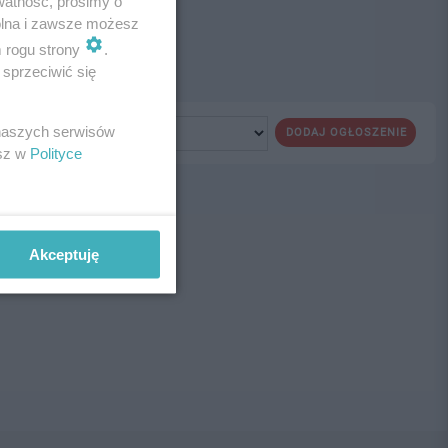
watność, prosimy o
wolna i zawsze możesz
m rogu strony
.
sprzeciwić się
 naszych serwisów
DODAJ OGŁOSZENIE
esz w
Polityce
ne!
Akceptuję