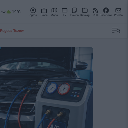
zew
19°C
Zgłoś
Praca
Mapa
TV
Galeria
Katalog
RSS
Facebook
Poczta
Pogoda Tczew