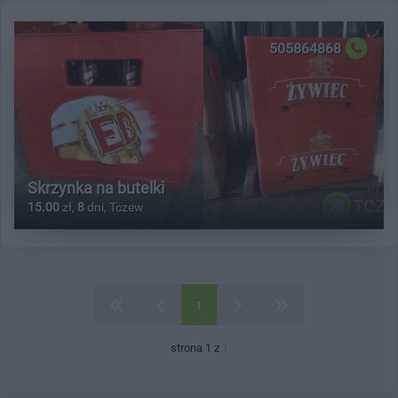
505864868
Skrzynka na butelki
15.00
zł,
8
dni, Tczew
1
strona 1 z
1