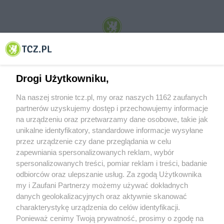
© 2001-2026 Tczew - TCZ.PL Sp. z o.o. Internetowy Serwis Informacyjny Miasta
Tczewa
Drogi Użytkowniku,
Na naszej stronie tcz.pl, my oraz naszych 1162 zaufanych
partnerów uzyskujemy dostęp i przechowujemy informacje
na urządzeniu oraz przetwarzamy dane osobowe, takie jak
unikalne identyfikatory, standardowe informacje wysyłane
przez urządzenie czy dane przeglądania w celu
zapewniania spersonalizowanych reklam, wybór
O FIRMIE
POLITYKA PRYWATNOŚCI
HOSTING
spersonalizowanych treści, pomiar reklam i treści, badanie
REKLAMA
WSPÓŁPRACA
RSS
FACEBOOK
KONTAKT
odbiorców oraz ulepszanie usług. Za zgodą Użytkownika
my i Zaufani Partnerzy możemy używać dokładnych
Nasze serwisy
danych geolokalizacyjnych oraz aktywnie skanować
charakterystykę urządzenia do celów identyfikacji.
Aktualności
Muzyka i kultura
Ponieważ cenimy Twoją prywatność, prosimy o zgodę na
Tcz24
Archiwum wydarzeń