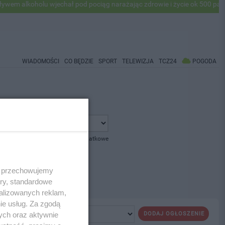
m alkoholu wjechał pod pociąg narażając zdrowie i życie ok 500 pasaż
WIADOMOŚCI
CO BĘDZIE
SPORT
TELEWIZJA
TCZ24
POGODA
pokaż opcje dodatkowe
 i przechowujemy
ory, standardowe
alizowanych reklam,
ie usług. Za zgodą
ych oraz aktywnie
DODAJ OGŁOSZENIE