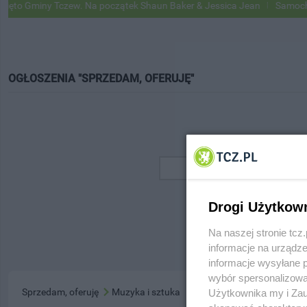
to Gminy Tczew. Na początek Shaun Baker & Jessica Jean
Samochody 
OGŁOSZENIA "SPRZEDAM, OFERUJĘ"
Drogi Użytkow
Na naszej stronie tc
informacje na urządze
informacje wysyłane 
wybór spersonalizowan
Sprzedam, oferuję
Muzyka i sztuka
Użytkownika my i Zau