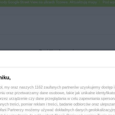
Google Street View na ulicach Tczewa. Aktualizują mapy
Pod wpływe
Znajdź ogłoszenie
niku,
SZUKAJ
z.pl, my oraz naszych 1162 zaufanych partnerów uzyskujemy dostęp
niu oraz przetwarzamy dane osobowe, takie jak unikalne identyfikat
przez urządzenie czy dane przeglądania w celu zapewniania sperson
ych treści, pomiar reklam i treści, badanie odbiorców oraz ulepszan
fani Partnerzy możemy używać dokładnych danych geolokalizacyjn