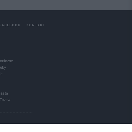
FACEBOOK
KONTAKT
omiczne
luby
ie
iasta
 Tczew