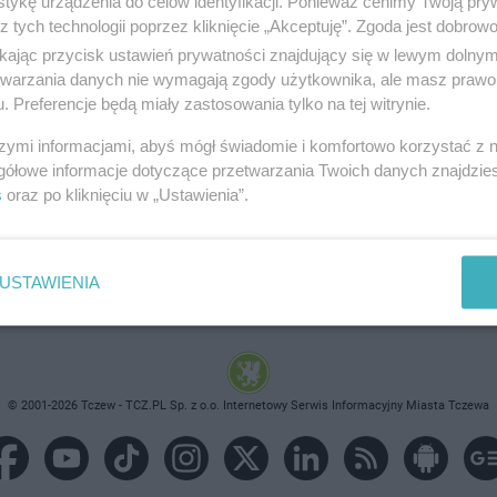
tykę urządzenia do celów identyfikacji. Ponieważ cenimy Twoją pry
z tych technologii poprzez kliknięcie „Akceptuję”. Zgoda jest dobro
ikając przycisk ustawień prywatności znajdujący się w lewym dolny
etwarzania danych nie wymagają zgody użytkownika, ale masz prawo 
. Preferencje będą miały zastosowania tylko na tej witrynie.
brane ogłoszenie nie istnieje lub nie jest jeszcze aktyw
szymi informacjami, abyś mógł świadomie i komfortowo korzystać z
gółowe informacje dotyczące przetwarzania Twoich danych znajdzi
s
oraz po kliknięciu w „Ustawienia”.
USTAWIENIA
© 2001-2026 Tczew - TCZ.PL Sp. z o.o. Internetowy Serwis Informacyjny Miasta Tczewa