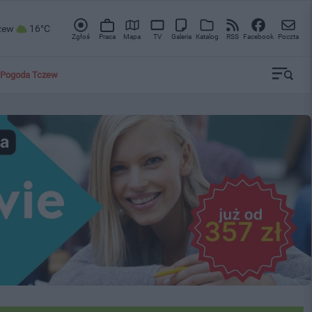
zew
16°C
Zgłoś
Praca
Mapa
TV
Galeria
Katalog
RSS
Facebook
Poczta
Pogoda Tczew