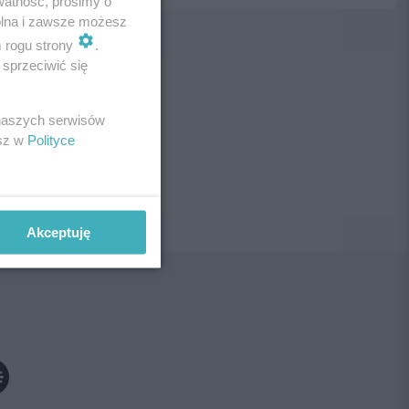
watność, prosimy o
wolna i zawsze możesz
m rogu strony
.
sprzeciwić się
ne!
 naszych serwisów
esz w
Polityce
Akceptuję