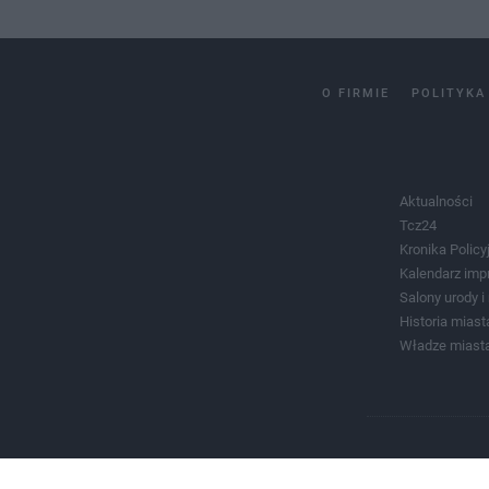
O FIRMIE
POLITYKA
Aktualności
Tcz24
Kronika Policy
Kalendarz imp
Salony urody 
Historia miast
Władze miast