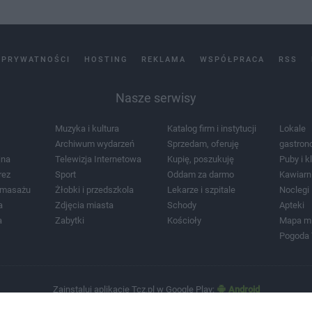
 PRYWATNOŚCI
HOSTING
REKLAMA
WSPÓŁPRACA
RSS
Nasze serwisy
Muzyka i kultura
Katalog firm i instytucji
Lokale
Archiwum wydarzeń
Sprzedam, oferuję
gastron
jna
Telewizja Internetowa
Kupię, poszukuję
Puby i k
rez
Sport
Oddam za darmo
Kawiarn
i masażu
Żłobki i przedszkola
Lekarze i szpitale
Noclegi
a
Zdjęcia miasta
Schody
Apteki
a
Zabytki
Kościoły
Mapa m
Pogoda
Zainstaluj aplikację Tcz.pl w Google Play:
Android